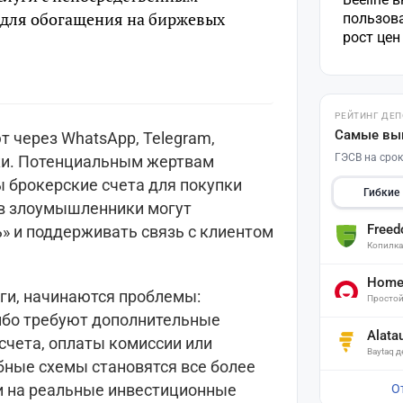
 для обогащения на биржевых
пользов
рост це
РЕЙТИНГ ДЕ
Самые вы
 через WhatsApp, Telegram,
ГЭСВ на срок
ки. Потенциальным жертвам
 брокерские счета для покупки
Гибкие
ов злоумышленники могут
Free
 и поддерживать связь с клиентом
Копилк
Home 
ьги, начинаются проблемы:
Простой
ибо требуют дополнительные
Alata
счета, оплаты комиссии или
Baytaq 
бные схемы становятся все более
и на реальные инвестиционные
О