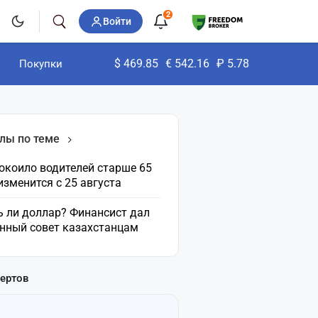
2
Войти
$
469.85
€
542.16
₽
5.78
Покупки
лы по теме
окоило водителей старше 65
 изменится с 25 августа
ь ли доллар? Финансист дал
нный совет казахстанцам
пертов