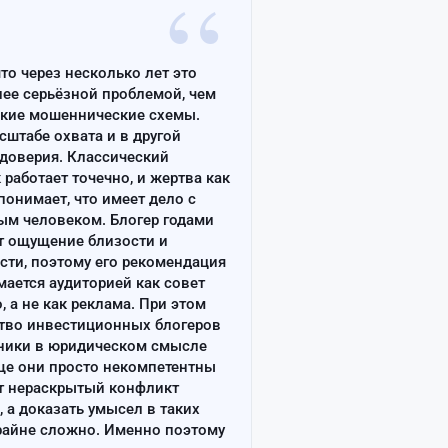
“
что через несколько лет это
лее серьёзной проблемой, чем
ские мошеннические схемы.
сштабе охвата и в другой
доверия. Классический
работает точечно, и жертва как
онимает, что имеет дело с
ым человеком. Блогер годами
т ощущение близости и
сти, поэтому его рекомендация
ается аудиторией как совет
, а не как реклама. При этом
тво инвестиционных блогеров
ники в юридическом смысле
ще они просто некомпетентны
т нераскрытый конфликт
, а доказать умысел в таких
райне сложно. Именно поэтому