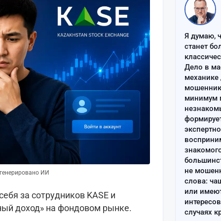
Я думаю, 
станет бо
классиче
Дело в ма
механике 
мошенник 
минимум п
незнаком
формируе
экспертно
восприним
знакомого
большинс
не мошен
сгенерировано ИИ
слова: ча
или имею
ебя за сотрудников KASE и
интересов
ый доход» на фондовом рынке.
случаях к