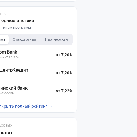
ТЕК
годные ипотеки
по типам программ
мма
Стандартная
Партнёрская
dom Bank
от 7,20%
ма «7-20-25»
 ЦентрКредит
от 7,20%
зийский банк
от 7,22%
 «7-20-25»
ткрыть полный рейтинг →
АХОВЫХ
платит