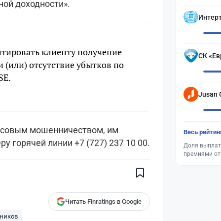
ной доходности».
Интер
нтировать клиенту получение
СК «Ев
 (или) отсутствие убытков по
SE.
Jusan 
ансовым мошенничеством, им
Весь рейтин
Поставьте галочку рядом с
 горячей линии +7 (727) 237 10 00.
Доля выплат
Finratings.kz
— и наши материалы
премиями от
будут чаще показываться вам
Finratings
finratings.kz
Читать Finratings в Google
ников