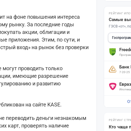
РЕЙТИНГ ИПО
дит на фоне повышения интереса
Самые вы
ому рынку. За последние годы
ГЭСВ «от», 
окупать акции, облигации и
Госпрогра
е приложения. Этим, по сути, и
стрый вход» на рынок без проверки
Free
Програм
Банк
е могут проводить только
7-20-25
ации, имеющие разрешение
егулированию и развитию
Евра
Ипотека
О
бликован на сайте KASE.
не переводить деньги незнакомым
РЕЙТИНГ СТР
их карт, проверять наличие
Кто чаще 