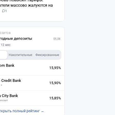
атели массово жалуются на
н
1
ПОЗИТОВ
годные депозиты
05.08
 12 мес
Накопительные
Фиксированные
dom Bank
15,95%
а
Credit Bank
15,90%
 +
u City Bank
15,85%
депозит
ткрыть полный рейтинг →