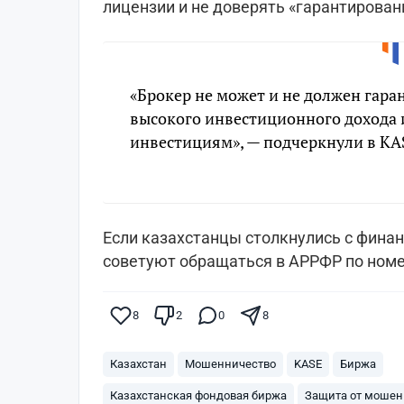
лицензии и не доверять «гарантирован
«Брокер не может и не должен гара
высокого инвестиционного дохода и
инвестициям», — подчеркнули в KA
Если казахстанцы столкнулись с фин
советуют обращаться в АРРФР по номеру
8
2
0
8
Казахстан
Мошенничество
KASE
Биржа
Казахстанская фондовая биржа
Защита от мошен