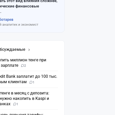
ать этот вид влияния сложнее,
сические финансовые
.
ботарев
 аналитик и экономист
обсуждаемые
пить миллион тенге при
 зарплате
2
dit Bank заплатит до 100 тыс.
овым клиентам
1
 тенге в месяц с депозита:
нужно накопить в Kaspi и
банках
1
вновь повысил тарифы: