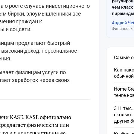
регулиров
а о росте случаев инвестиционного
чем клас
ным биржи, злоумышленники все
пирамиды
чения граждан к
Андрей Че
ы и соцсети.
Финансовый
станцам предлагают быстрый
 высокий доход, персональное
Самые 
ения.
Как нако
ывает физлицам услуги по
обычной
гает заработок через своих
Home Cre
тенге н
311 тыс.
сколько 
мени KASE. KASE официально
других 
 предлагает физическим или
слуги с непосредственным
Beeline 