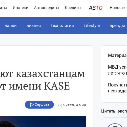
иты
Ипотеки
Автокредиты
Кредиты
Новости
Банки
Бизнес
Технологии
Lifestyle
Бренды
Материа
МВД усп
ют казахстанцам
лет: что
от имени KASE
Покупат
неожида
Слушать
Читать
4 мин
Цитаты экс