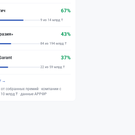
67%
тич
9 из 14 млрд ₸
43%
разия»
84 из 194 млрд ₸
37%
Garant
22 из 59 млрд ₸
г →
 от собранных премий · компании с
 10 млрд ₸ · данные АРРФР