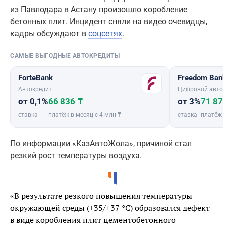
из Павлодара в Астану произошло коробление
бетонных плит. Инцидент сняли на видео очевидцы,
кадры обсуждают в
соцсетях
.
САМЫЕ ВЫГОДНЫЕ АВТОКРЕДИТЫ
ForteBank
Freedom Ban
Автокредит
Цифровой авто
от 0,1%
66 836 ₸
от 3%
71 87
ставка
платёж в месяц с 4 млн ₸
ставка
платёж 
По информации «КазАвтоЖола», причиной стал
резкий рост температуры воздуха.
«В результате резкого повышения температуры
окружающей среды (+35/+37 °С) образовался дефект
в виде коробления плит цементобетонного