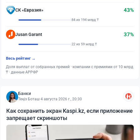
43%
СК «Евразия»
84 из 194 млрд ₸
37%
Jusan Garant
22 из 59 млрд ₸
Весь рейтинг →
Доля выплат от собранных премий · компании с премиями от 10 млрд
₸ · данные АРРФР
Банки
Теңіз Боташ
·
4 августа 2026 г., 20:30
Как сохранить экран Kaspi.kz, если приложение
запрещает скриншоты