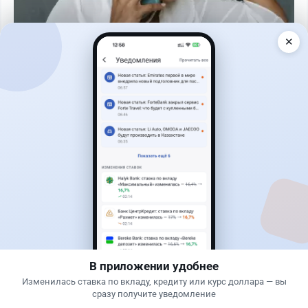
✕
Читать дальше →
52
12
0
3
Новости
Асель Каженова
·
3 августа 2026 г., 22:30
Почему Китай вкладывает миллиарды в недра
Казахстана и что получит страна
В приложении удобнее
Изменилась ставка по вкладу, кредиту или курс доллара — вы
сразу получите уведомление