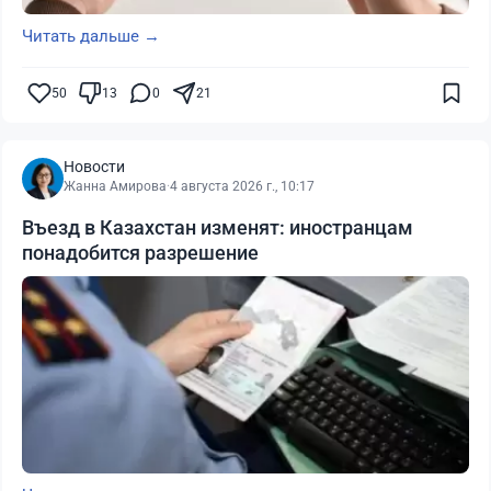
Читать дальше →
50
13
0
21
Новости
Жанна Амирова
·
4 августа 2026 г., 10:17
Въезд в Казахстан изменят: иностранцам
понадобится разрешение