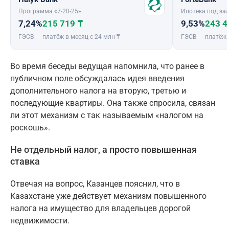
Программа «7-20-25»
Ипотека под зал
7,24%
215 719 ₸
9,53%
243 4
ГЭСВ
платёж в месяц с 24 млн ₸
ГЭСВ
платёж 
Во время беседы ведущая напомнила, что ранее в
публичном поле обсуждалась идея введения
дополнительного налога на вторую, третью и
последующие квартиры. Она также спросила, связан
ли этот механизм с так называемым «налогом на
роскошь».
Не отдельный налог, а просто повышенная
ставка
Отвечая на вопрос, Казанцев пояснил, что в
Казахстане уже действует механизм повышенного
налога на имущество для владельцев дорогой
недвижимости.