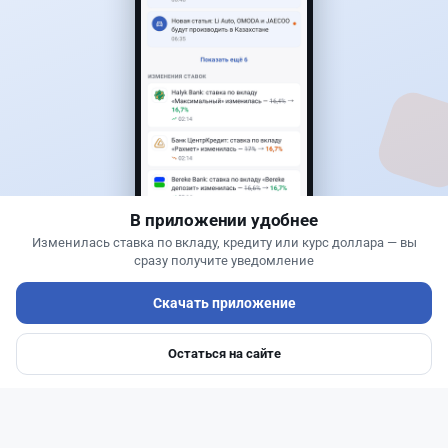
17
2
0
18
Новости
Асель Каженова
·
3 августа 2026 г., 23:59
Казахстанцам напомнили, кто может получить
государственные выплаты в 2026 год
В приложении удобнее
Изменилась ставка по вкладу, кредиту или курс доллара — вы
сразу получите уведомление
Скачать приложение
Остаться на сайте
Главная
Депозиты
Ипотеки
Авто
Войти
Меню
Читать дальше →
0
1
0
0