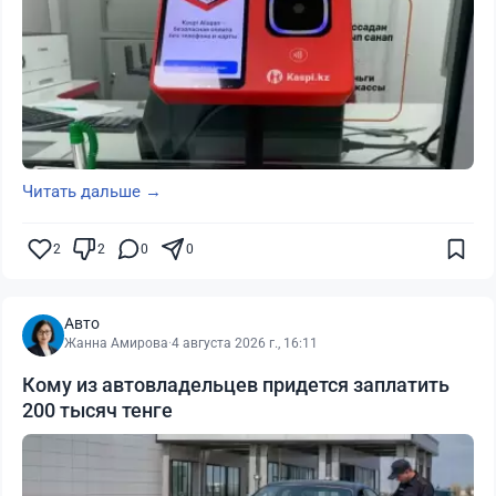
Читать дальше →
2
2
0
0
Авто
Жанна Амирова
·
4 августа 2026 г., 16:11
Кому из автовладельцев придется заплатить
200 тысяч тенге