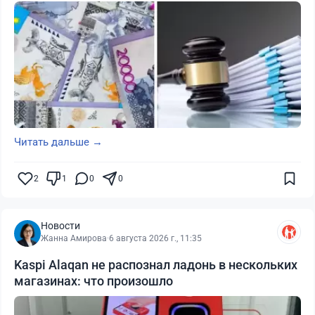
Читать дальше →
2
1
0
0
Новости
Жанна Амирова
·
6 августа 2026 г., 11:35
Kaspi Alaqan не распознал ладонь в нескольких
магазинах: что произошло