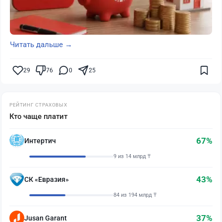
Читать дальше →
29
76
0
25
РЕЙТИНГ СТРАХОВЫХ
Кто чаще платит
67%
Интертич
9 из 14 млрд ₸
43%
СК «Евразия»
84 из 194 млрд ₸
37%
Jusan Garant