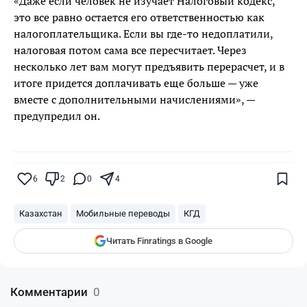
«Даже если человек не изучает Налоговый кодекс,
это все равно остается его ответственностью как
налогоплательщика. Если вы где-то недоплатили,
налоговая потом сама все пересчитает. Через
несколько лет вам могут предъявить перерасчет, и в
итоге придется доплачивать еще больше — уже
вместе с дополнительными начислениями», —
предупредил он.
Поставьте галочку рядом с
Finratings.kz
— и наши материалы будут чаще
показываться вам
6
2
0
4
Finratings
finratings.kz
Казахстан
Мобильные переводы
КГД
Читать Finratings в Google
Комментарии
0