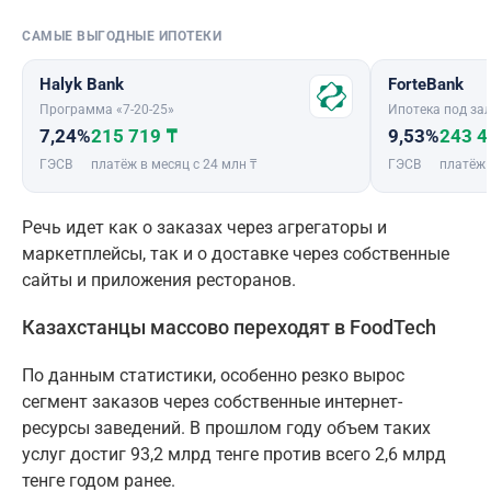
САМЫЕ ВЫГОДНЫЕ ИПОТЕКИ
Halyk Bank
ForteBank
Программа «7-20-25»
Ипотека под зал
7,24%
215 719 ₸
9,53%
243 4
ГЭСВ
платёж в месяц с 24 млн ₸
ГЭСВ
платёж 
Речь идет как о заказах через агрегаторы и
маркетплейсы, так и о доставке через собственные
сайты и приложения ресторанов.
Казахстанцы массово переходят в FoodTech
По данным статистики, особенно резко вырос
сегмент заказов через собственные интернет-
ресурсы заведений. В прошлом году объем таких
услуг достиг 93,2 млрд тенге против всего 2,6 млрд
тенге годом ранее.