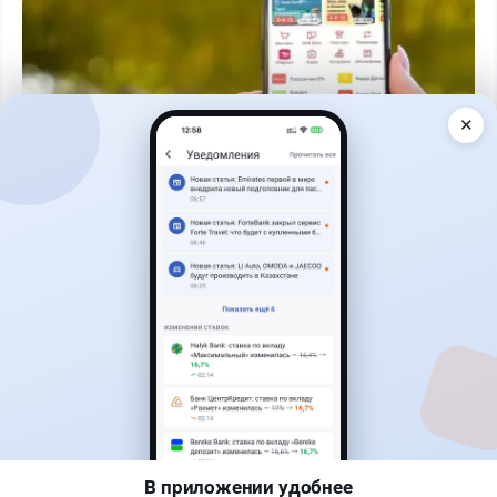
✕
Читать дальше →
30
9
0
12
Банки
Геннадий Савицкий
·
1 августа 2026 г., 15:11
311 тыс. тенге в месяц с депозита: сколько
нужно накопить в Kaspi и других банках
В приложении удобнее