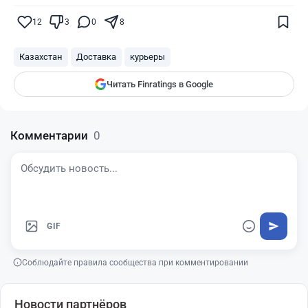
— и наши материалы будут чаще
показываться вам
12
3
0
8
Finratings
finratings.kz
Казахстан
Доставка
курьеры
Читать Finratings в Google
Комментарии
0
GIF
Соблюдайте правила сообщества при комментировании