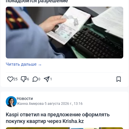
понадобится разрешение
Читать дальше →
25
6
0
1
Новости
Жанна Амирова
·
5 августа 2026 г., 13:16
Kaspi ответил на предложение оформлять
покупку квартир через Krisha.kz