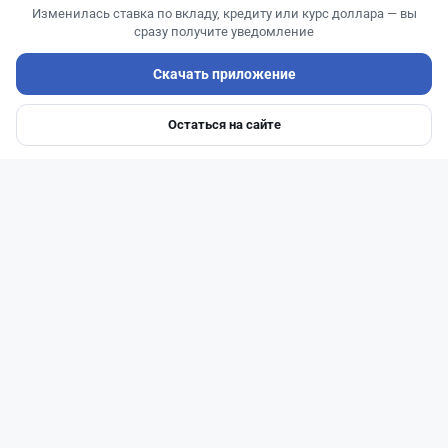
Изменилась ставка по вкладу, кредиту или курс доллара — вы
сразу получите уведомление
Скачать приложение
Остаться на сайте
Главная
Депозиты
Ипотеки
Авто
Войти
Меню
Читать дальше →
110
37
1
42
Новости
Асель Каженова
·
3 августа 2026 г., 22:30
Почему Китай вкладывает миллиарды в недра
Казахстана и что получит страна