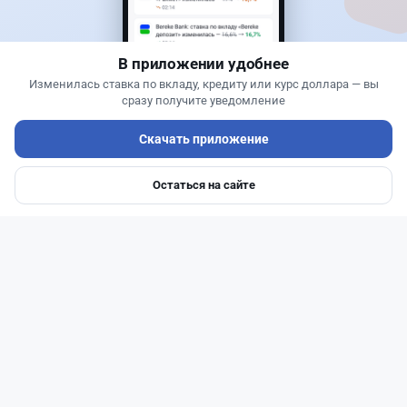
нужно накопить в Kaspi и других банках
В приложении удобнее
Изменилась ставка по вкладу, кредиту или курс доллара — вы
сразу получите уведомление
Скачать приложение
Остаться на сайте
Главная
Депозиты
Ипотеки
Авто
Войти
Меню
Читать дальше →
110
37
1
42
Банки
Жанна Амирова
·
4 августа 2026 г., 16:52
Предпринимателей в Казахстане "достали"
обзвоны банков: как от них отказаться