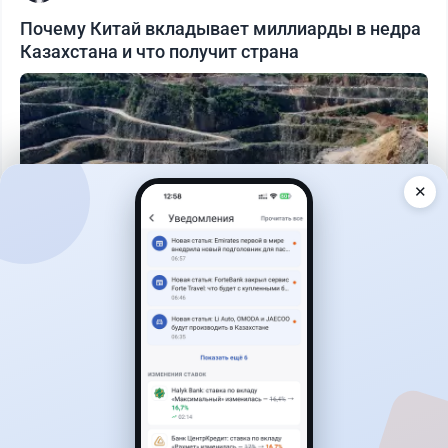
Почему Китай вкладывает миллиарды в недра
Казахстана и что получит страна
✕
Читать дальше →
1
0
0
1
Банки
Геннадий Савицкий
·
1 августа 2026 г., 15:11
311 тыс. тенге в месяц с депозита: сколько