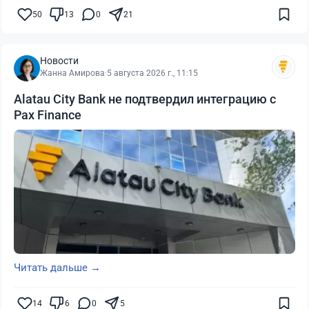
50
13
0
21
Новости
Жанна Амирова
·
5 августа 2026 г., 11:15
Alatau City Bank не подтвердил интеграцию с
Pax Finance
Читать дальше →
14
6
0
5