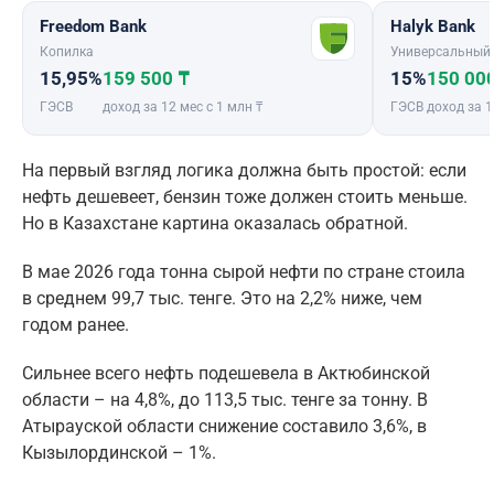
Freedom Bank
Halyk Bank
Копилка
Универсальный
15,95%
159 500 ₸
15%
150 00
ГЭСВ
доход за 12 мес с 1 млн ₸
ГЭСВ
доход за 1
На первый взгляд логика должна быть простой: если
нефть дешевеет, бензин тоже должен стоить меньше.
Но в Казахстане картина оказалась обратной.
В мае 2026 года тонна сырой нефти по стране стоила
в среднем 99,7 тыс. тенге. Это на 2,2% ниже, чем
годом ранее.
Сильнее всего нефть подешевела в Актюбинской
области – на 4,8%, до 113,5 тыс. тенге за тонну. В
Атырауской области снижение составило 3,6%, в
Кызылординской – 1%.