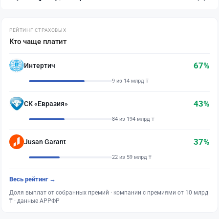
РЕЙТИНГ СТРАХОВЫХ
Кто чаще платит
67%
Интертич
9 из 14 млрд ₸
43%
СК «Евразия»
84 из 194 млрд ₸
37%
Jusan Garant
22 из 59 млрд ₸
Весь рейтинг →
Доля выплат от собранных премий · компании с премиями от 10 млрд
₸ · данные АРРФР