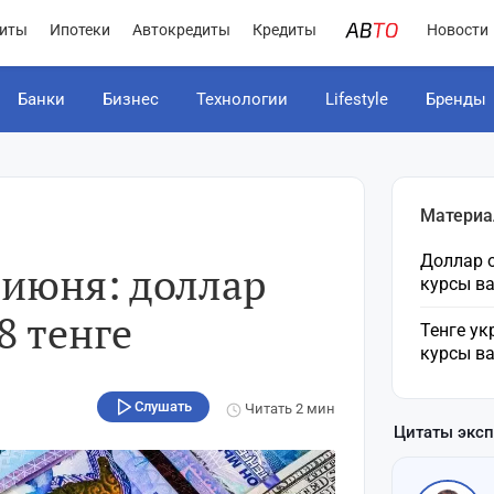
иты
Ипотеки
Автокредиты
Кредиты
Новости
Банки
Бизнес
Технологии
Lifestyle
Бренды
Материа
Доллар о
 июня: доллар
курсы в
8 тенге
Тенге ук
курсы в
Слушать
Читать
2 мин
Цитаты экс