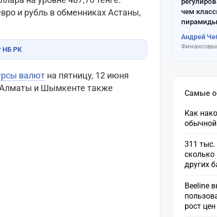
регулиров
чем клас
евро и рубль в обменниках Астаны,
пирамиды
Андрей Че
Финансовый
т НБ РК
урсы валют
на пятницу, 12 июня
, Алматы и Шымкенте также
Самые 
Как нако
обычной
311 тыс.
сколько 
других 
Beeline 
пользов
рост це