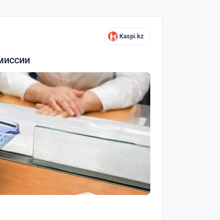
Kaspi.kz
миссии