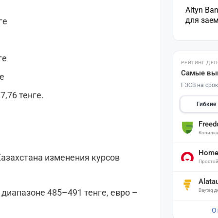
Altyn Ba
для зае
ге
ге
РЕЙТИНГ ДЕ
Самые вы
ге
ГЭСВ на срок
,76 тенге.
Гибкие
Free
Копилк
Home 
азахстана изменения курсов
Простой
Alata
Baytaq 
 диапазоне 485–491 тенге, евро –
О