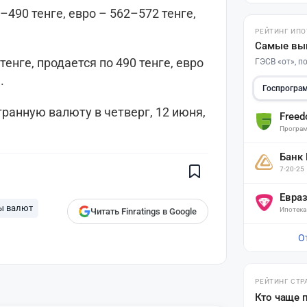
490 тенге, евро – 562–572 тенге,
РЕЙТИНГ ИПО
Самые вы
енге, продается по 490 тенге, евро
ГЭСВ «от», 
.
Госпрогра
транную валюту в четверг, 12 июня,
Free
Поставьте галочку рядом с
Програм
Finratings.kz
— и наши материалы
будут чаще показываться вам
Банк
Finratings
7-20-25
finratings.kz
Евра
ы валют
Ипотека
Читать Finratings в Google
О
РЕЙТИНГ СТР
Кто чаще 