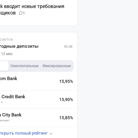
nk вводит новые требования
мщиков
1
ПОЗИТОВ
годные депозиты
05.08
 12 мес
Накопительные
Фиксированные
dom Bank
15,95%
а
Credit Bank
15,90%
 +
u City Bank
15,85%
депозит
ткрыть полный рейтинг →