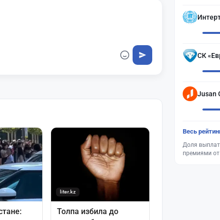
Интер
СК «Ев
Jusan 
Весь рейтин
Доля выплат
премиями от