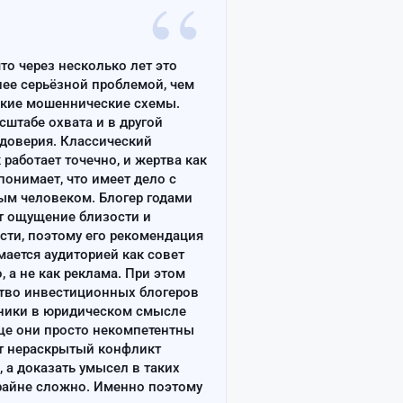
“
что через несколько лет это
лее серьёзной проблемой, чем
ские мошеннические схемы.
сштабе охвата и в другой
доверия. Классический
работает точечно, и жертва как
онимает, что имеет дело с
ым человеком. Блогер годами
т ощущение близости и
сти, поэтому его рекомендация
ается аудиторией как совет
, а не как реклама. При этом
тво инвестиционных блогеров
ники в юридическом смысле
ще они просто некомпетентны
т нераскрытый конфликт
, а доказать умысел в таких
райне сложно. Именно поэтому