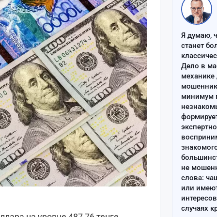
Я думаю, 
станет бо
классиче
Дело в ма
механике 
мошенник 
минимум п
незнаком
формируе
экспертно
восприним
знакомого
большинс
не мошен
слова: ча
или имею
интересов
случаях к
лара на уровне 487,76 тенге.