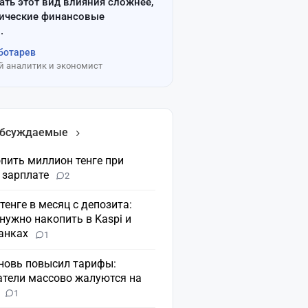
ать этот вид влияния сложнее,
сические финансовые
.
ботарев
 аналитик и экономист
обсуждаемые
пить миллион тенге при
 зарплате
2
 тенге в месяц с депозита:
нужно накопить в Kaspi и
банках
1
вновь повысил тарифы:
атели массово жалуются на
н
1