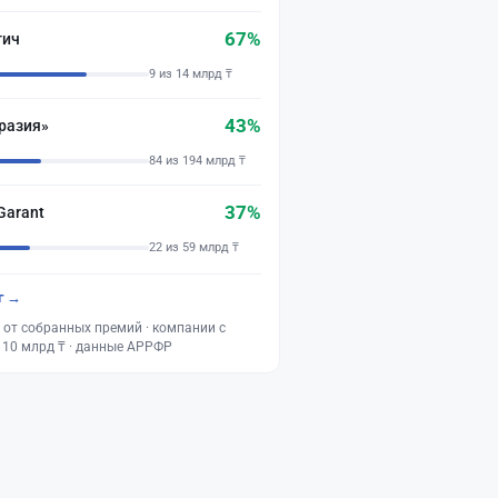
67%
тич
9 из 14 млрд ₸
43%
разия»
84 из 194 млрд ₸
37%
Garant
22 из 59 млрд ₸
г →
 от собранных премий · компании с
 10 млрд ₸ · данные АРРФР