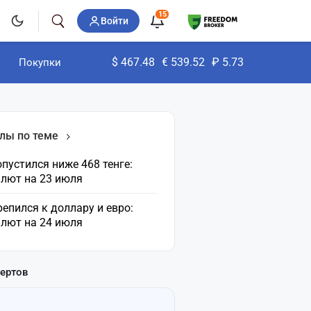
15
Войти
$
467.48
€
539.52
₽
5.73
Покупки
лы по теме
пустился ниже 468 тенге:
алют на 23 июля
репился к доллару и евро:
алют на 24 июля
пертов