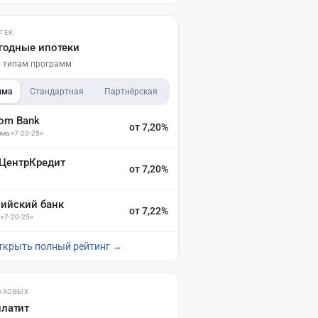
ТЕК
годные ипотеки
по типам программ
мма
Стандартная
Партнёрская
dom Bank
от 7,20%
ма «7-20-25»
 ЦентрКредит
от 7,20%
зийский банк
от 7,22%
 «7-20-25»
ткрыть полный рейтинг →
АХОВЫХ
платит