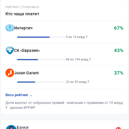
РЕЙТИНГ СТРАХОВЫХ
Кто чаще платит
67%
Интертич
9 из 14 млрд ₸
43%
СК «Евразия»
84 из 194 млрд ₸
37%
Jusan Garant
22 из 59 млрд ₸
Весь рейтинг →
Доля выплат от собранных премий · компании с премиями от 10 млрд
₸ · данные АРРФР
Банки