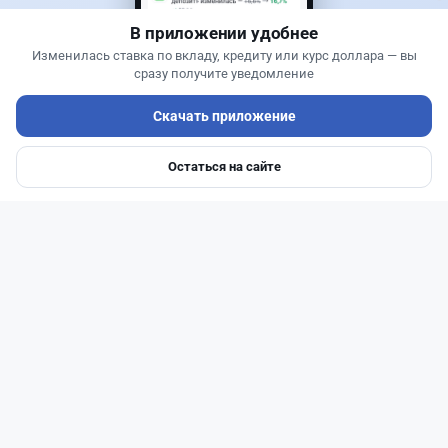
В приложении удобнее
Изменилась ставка по вкладу, кредиту или курс доллара — вы
сразу получите уведомление
Скачать приложение
Остаться на сайте
Главная
Депозиты
Ипотеки
Авто
Войти
Меню
Читать дальше →
1
0
0
0
Новости
Жанна Амирова
·
7 августа 2026 г., 14:32
Сервисы ВТБ не будут работать почти пять
часов