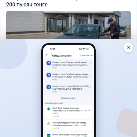
200 тысяч тенге
✕
Читать дальше →
40
13
0
11
Новости
Жанна Амирова
·
7 августа 2026 г., 17:23
В Казахстане начали охоту на водителей с
фальшивыми номерами из России