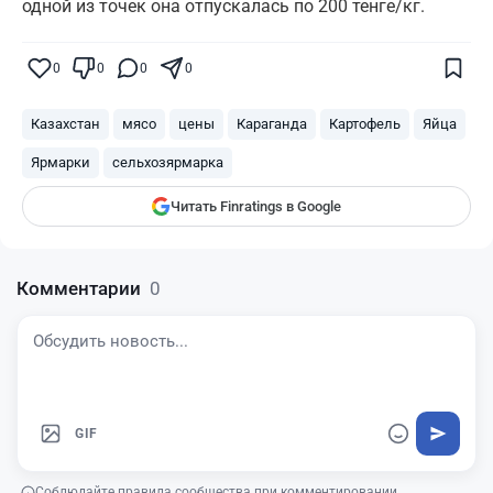
одной из точек она отпускалась по 200 тенге/кг.
Поставьте галочку рядом с
Finratings.kz
0
0
0
0
— и наши материалы будут чаще
показываться вам
Казахстан
мясо
цены
Караганда
Картофель
Яйца
Finratings
finratings.kz
Ярмарки
сельхозярмарка
Читать Finratings в Google
Комментарии
0
GIF
Соблюдайте правила сообщества при комментировании