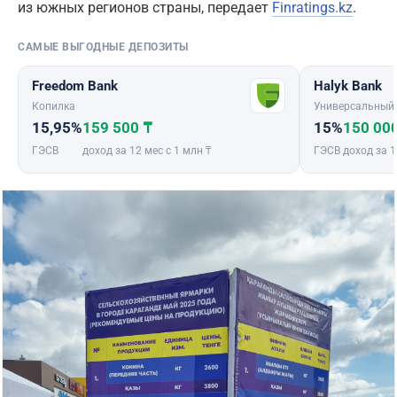
из южных регионов страны, передает
Finratings.kz
.
САМЫЕ ВЫГОДНЫЕ ДЕПОЗИТЫ
Freedom Bank
Halyk Bank
Копилка
Универсальный
15,95%
159 500 ₸
15%
150 00
ГЭСВ
доход за 12 мес с 1 млн ₸
ГЭСВ
доход за 1