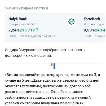
САМЫЕ ВЫГОДНЫЕ ИПОТЕКИ
Halyk Bank
ForteBank
Программа «7-20-25»
Ипотека под зал
7,24%
215 719 ₸
9,53%
243 4
ГЭСВ
платёж в месяц с 24 млн ₸
ГЭСВ
платёж 
Индира Умурзакова подчёркивает важность
долгосрочных отношений:
«Всегда заключайте договор аренды минимум на 3, а
лучше на 5 лет. Даже если вы не уверены, что бизнес
окажется успешным, долгосрочный договор всё
равно предпочтительнее. Это обеспечивает
стабильность и защищает от резких изменений
условий со стороны владельца помещения».