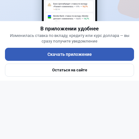
Жанна Амирова
·
6 августа 2026 г., 15:29
БЦК заблокировал перевод - казахстанцы
остались без тура
В приложении удобнее
Изменилась ставка по вкладу, кредиту или курс доллара — вы
сразу получите уведомление
Скачать приложение
Остаться на сайте
Главная
Депозиты
Ипотеки
Авто
Войти
Меню
Читать дальше →
31
77
0
29
Новости
Жанна Амирова
·
6 августа 2026 г., 16:11