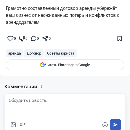
Грамотно составленный договор аренды убережёт
ваш бизнес от неожиданных потерь и конфликтов с
арендодателем.
Поставьте галочку рядом с
Finratings.kz
— и наши материалы будут чаще
показываться вам
0
0
0
0
Finratings
finratings.kz
аренда
Договор
Советы юриста
Читать Finratings в Google
Комментарии
0
GIF