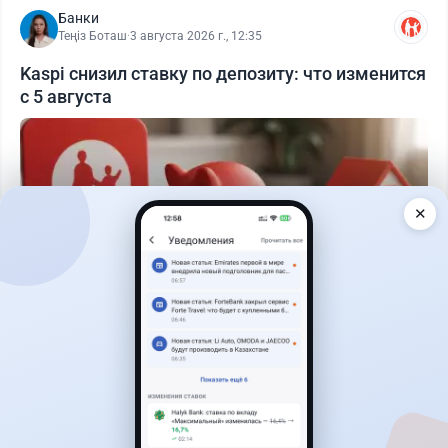
Банки
Теңіз Боташ
·
3 августа 2026 г., 12:35
Kaspi снизил ставку по депозиту: что изменится
с 5 августа
✕
Читать дальше →
30
76
0
25
Новости