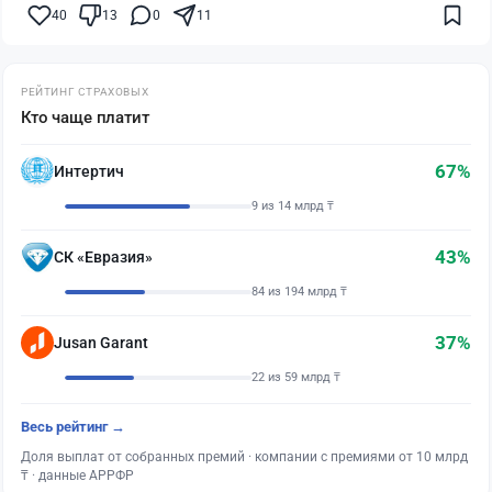
40
13
0
11
РЕЙТИНГ СТРАХОВЫХ
Кто чаще платит
67%
Интертич
9 из 14 млрд ₸
43%
СК «Евразия»
84 из 194 млрд ₸
37%
Jusan Garant
22 из 59 млрд ₸
Весь рейтинг →
Доля выплат от собранных премий · компании с премиями от 10 млрд
₸ · данные АРРФР