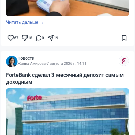
Читать дальше →
67
18
0
19
Новости
Жанна Амирова
·
7 августа 2026 г., 14:11
ForteBank сделал 3-месячный депозит самым
доходным