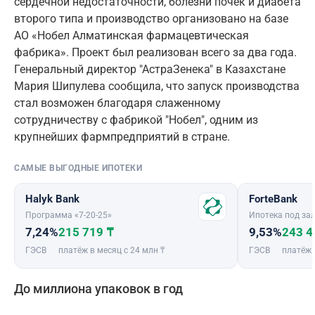
сердечной недостаточности, болезни почек и диабета
второго типа и производство организовано на базе
АО «Нобел Алматинская фармацевтическая
фабрика». Проект был реализован всего за два года.
Генеральный директор "АстраЗенека" в Казахстане
Мария Шипулева сообщила, что запуск производства
стал возможен благодаря слаженному
сотрудничеству с фабрикой "Нобел", одним из
крупнейших фармпредприятий в стране.
САМЫЕ ВЫГОДНЫЕ ИПОТЕКИ
Halyk Bank
ForteBank
Программа «7-20-25»
Ипотека под зал
7,24%
215 719 ₸
9,53%
243 4
ГЭСВ
платёж в месяц с 24 млн ₸
ГЭСВ
платёж 
До миллиона упаковок в год