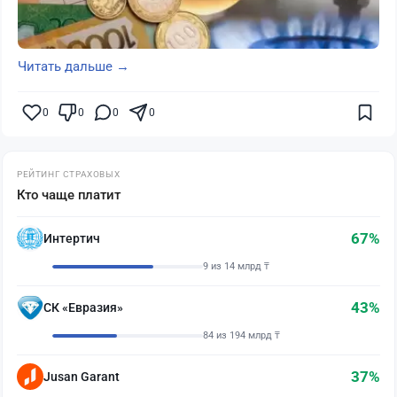
Читать дальше →
0
0
0
0
РЕЙТИНГ СТРАХОВЫХ
Кто чаще платит
67%
Интертич
9 из 14 млрд ₸
43%
СК «Евразия»
84 из 194 млрд ₸
37%
Jusan Garant