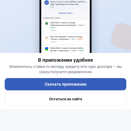
1
0
0
1
Новости
Жанна Амирова
·
7 августа 2026 г., 14:32
Сервисы ВТБ не будут работать почти пять
часов
В приложении удобнее
Изменилась ставка по вкладу, кредиту или курс доллара — вы
сразу получите уведомление
Скачать приложение
Остаться на сайте
Главная
Депозиты
Ипотеки
Авто
Войти
Меню
Читать дальше →
0
0
0
0