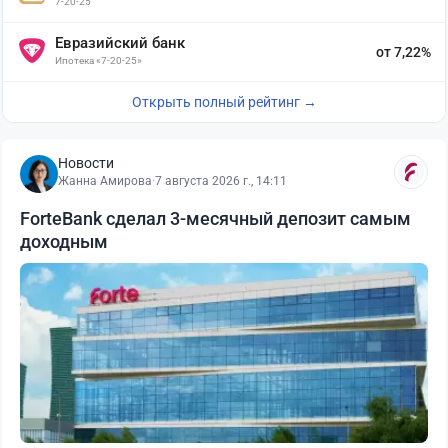
7-20-25
Евразийский банк
от 7,22%
Ипотека «7-20-25»
Открыть полный рейтинг →
Новости
Жанна Амирова
·
7 августа 2026 г., 14:11
ForteBank сделал 3-месячный депозит самым
доходным