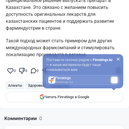
принципиальное решение выпускать препарат в
Казахстане. Это связано с желанием повысить
доступность оригинальных лекарств для
казахстанских пациентов и поддержать развитие
фарминдустрии в стране.
Такой подход может стать примером для других
международных фармкомпаний и стимулировать
локализацию производств в регионе.
Поставьте галочку рядом с
Finratings.kz
— и наши материалы будут чаще
показываться вам
0
0
0
0
Finratings
finratings.kz
Алматы
Здоровье
Лекарства
Читать Finratings в Google
Комментарии
0