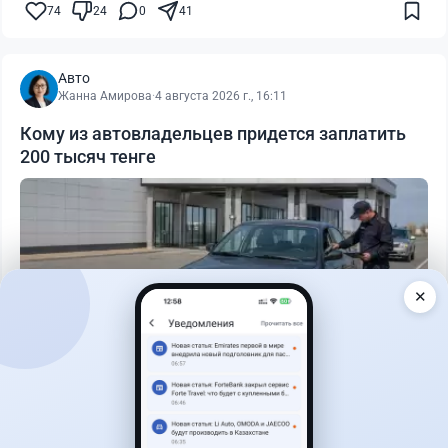
74
24
0
41
Авто
Жанна Амирова
·
4 августа 2026 г., 16:11
Кому из автовладельцев придется заплатить
200 тысяч тенге
✕
Читать дальше →
40
13
0
11