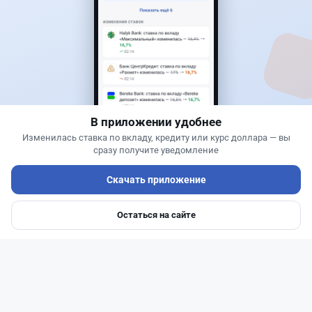
Новости
Жанна Амирова
·
7 августа 2026 г., 14:32
Сервисы ВТБ не будут работать почти пять
часов
В приложении удобнее
Изменилась ставка по вкладу, кредиту или курс доллара — вы
сразу получите уведомление
Скачать приложение
Остаться на сайте
Главная
Депозиты
Ипотеки
Авто
Войти
Меню
Читать дальше →
0
0
0
0