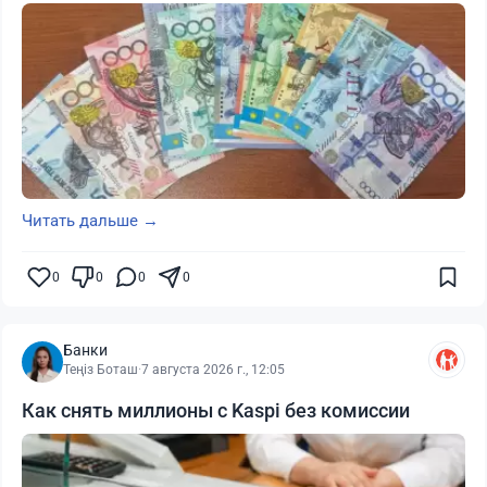
Читать дальше →
0
0
0
0
Банки
Теңіз Боташ
·
7 августа 2026 г., 12:05
Как снять миллионы с Kaspi без комиссии