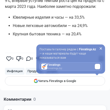
9%, впервые уступив темпам роста цен на продукты с
марта 2023 года. Наиболее заметно подорожали:
Ювелирные изделия и часы — на 33,5%
Новые легковые автомобили — на 24,9%
Крупная бытовая техника — на 20,4%
Поставьте галочку рядом с
Finratings.kz
— и наши материалы будут чаще
показываться вам
0
0
0
0
Finratings
finratings.kz
Инфляция
Продукты
услуги
Читать Finratings в Google
Комментарии
0