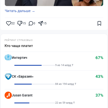
Читать дальше →
22
15
0
15
РЕЙТИНГ СТРАХОВЫХ
Кто чаще платит
67%
Интертич
9 из 14 млрд ₸
43%
СК «Евразия»
84 из 194 млрд ₸
37%
Jusan Garant
22 из 59 млрд ₸