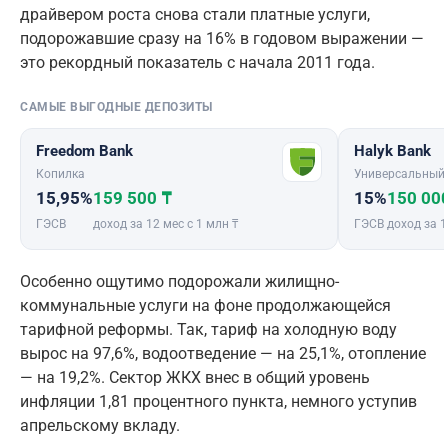
драйвером роста снова стали платные услуги,
подорожавшие сразу на 16% в годовом выражении —
это рекордный показатель с начала 2011 года.
САМЫЕ ВЫГОДНЫЕ ДЕПОЗИТЫ
Freedom Bank
Halyk Bank
Копилка
Универсальный
15,95%
159 500 ₸
15%
150 00
ГЭСВ
доход за 12 мес с 1 млн ₸
ГЭСВ
доход за 1
Особенно ощутимо подорожали жилищно-
коммунальные услуги на фоне продолжающейся
тарифной реформы. Так, тариф на холодную воду
вырос на 97,6%, водоотведение — на 25,1%, отопление
— на 19,2%. Сектор ЖКХ внес в общий уровень
инфляции 1,81 процентного пункта, немного уступив
апрельскому вкладу.