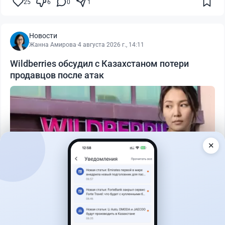
25
6
0
1
Новости
Жанна Амирова
·
4 августа 2026 г., 14:11
Wildberries обсудил с Казахстаном потери
продавцов после атак
✕
Читать дальше →
19
9
0
12