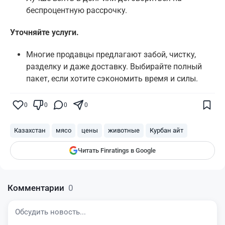
беспроцентную рассрочку.
Уточняйте услуги.
Многие продавцы предлагают забой, чистку,
разделку и даже доставку. Выбирайте полный
пакет, если хотите сэкономить время и силы.
Поставьте галочку рядом с
Finratings.kz
— и наши материалы будут чаще
показываться вам
0
0
0
0
Finratings
finratings.kz
Казахстан
мясо
цены
животные
Курбан айт
Читать Finratings в Google
Комментарии
0