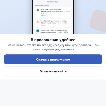
Новости
Асель Каженова
·
3 августа 2026 г., 22:30
Почему Китай вкладывает миллиарды в недра
Казахстана и что получит страна
В приложении удобнее
Изменилась ставка по вкладу, кредиту или курс доллара — вы
сразу получите уведомление
Скачать приложение
Остаться на сайте
Главная
Депозиты
Ипотеки
Авто
Войти
Меню
Читать дальше →
1
0
0
1