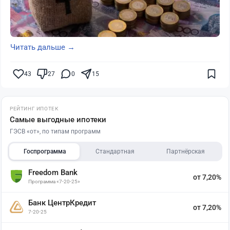
Читать дальше →
43
27
0
15
РЕЙТИНГ ИПОТЕК
Самые выгодные ипотеки
ГЭСВ «от», по типам программ
Госпрограмма
Стандартная
Партнёрская
Freedom Bank
от 7,20%
Программа «7-20-25»
Банк ЦентрКредит
от 7,20%
7-20-25