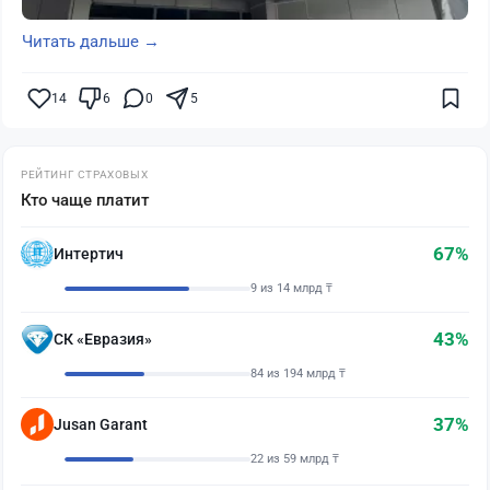
Читать дальше →
14
6
0
5
РЕЙТИНГ СТРАХОВЫХ
Кто чаще платит
67%
Интертич
9 из 14 млрд ₸
43%
СК «Евразия»
84 из 194 млрд ₸
37%
Jusan Garant
22 из 59 млрд ₸