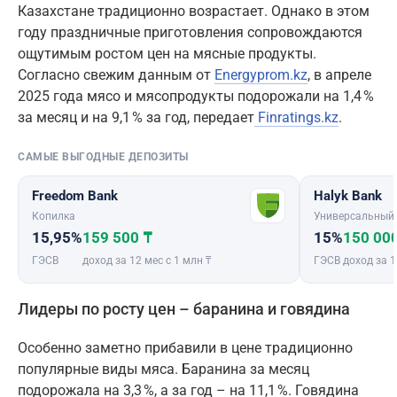
Казахстане традиционно возрастает. Однако в этом
году праздничные приготовления сопровождаются
ощутимым ростом цен на мясные продукты.
Согласно свежим данным от
Energyprom.kz
, в апреле
2025 года мясо и мясопродукты подорожали на 1,4 %
за месяц и на 9,1 % за год, передает
Finratings.kz
.
САМЫЕ ВЫГОДНЫЕ ДЕПОЗИТЫ
Freedom Bank
Halyk Bank
Копилка
Универсальный
15,95%
159 500 ₸
15%
150 00
ГЭСВ
доход за 12 мес с 1 млн ₸
ГЭСВ
доход за 1
Лидеры по росту цен – баранина и говядина
Особенно заметно прибавили в цене традиционно
популярные виды мяса. Баранина за месяц
подорожала на 3,3 %, а за год – на 11,1 %. Говядина