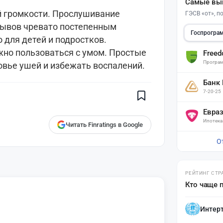
Самые вы
й громкости. Прослушивание
ГЭСВ «от», 
рывов чревато постепенным
Госпрогра
 для детей и подростков.
жно пользоваться с умом. Простые
Free
Поставьте галочку рядом с
Програм
овье ушей и избежать воспалений.
Finratings.kz
— и наши материалы
будут чаще показываться вам
Банк
Finratings
7-20-25
finratings.kz
Евра
Ипотека
Читать Finratings в Google
О
РЕЙТИНГ СТР
Кто чаще 
Интер