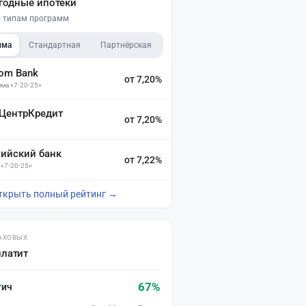
годные ипотеки
по типам программ
мма
Стандартная
Партнёрская
dom Bank
от 7,20%
ма «7-20-25»
 ЦентрКредит
от 7,20%
зийский банк
от 7,22%
 «7-20-25»
ткрыть полный рейтинг →
АХОВЫХ
платит
67%
тич