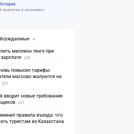
ботарев
 аналитик и экономист
обсуждаемые
пить миллион тенге при
 зарплате
2
вновь повысил тарифы:
атели массово жалуются на
н
1
nk вводит новые требования
мщиков
1
зменил правила въезда: что
ать туристам из Казахстана