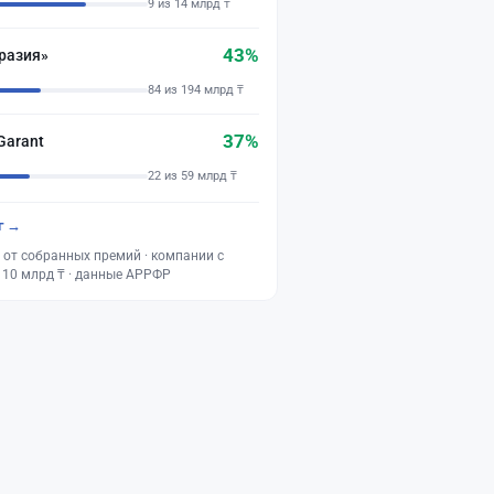
9 из 14 млрд ₸
43%
разия»
84 из 194 млрд ₸
37%
Garant
22 из 59 млрд ₸
г →
 от собранных премий · компании с
 10 млрд ₸ · данные АРРФР