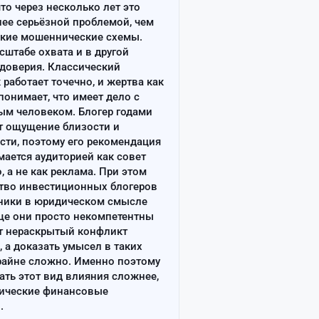
что через несколько лет это
лее серьёзной проблемой, чем
ские мошеннические схемы.
сштабе охвата и в другой
доверия. Классический
работает точечно, и жертва как
онимает, что имеет дело с
ым человеком. Блогер годами
т ощущение близости и
сти, поэтому его рекомендация
ается аудиторией как совет
, а не как реклама. При этом
тво инвестиционных блогеров
ники в юридическом смысле
ще они просто некомпетентны
т нераскрытый конфликт
, а доказать умысел в таких
райне сложно. Именно поэтому
ать этот вид влияния сложнее,
сические финансовые
.