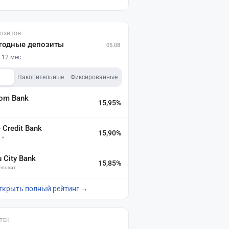
ПОЗИТОВ
годные депозиты
05.08
 12 мес
Накопительные
Фиксированные
dom Bank
15,95%
а
Credit Bank
15,90%
 +
u City Bank
15,85%
депозит
ткрыть полный рейтинг →
ТЕК