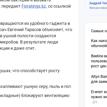
Андрей Че
, передает
Finratings.kz.
со ссылкой
Финансовый
вращаются из удобного гаджета в
рач Евгений Тарасов объясняет, что
Самые 
 в ушной полости создаются
Как нако
икробов. В результате люди
обычной
кции и даже отит.
Beeline 
?
пользов
рост це
ушах, что способствует росту
Altyn Ba
для зае
капливают ушную серу, пыль и пот.
Египет и
акладные) блокируют вентиляцию
нужно зн
1