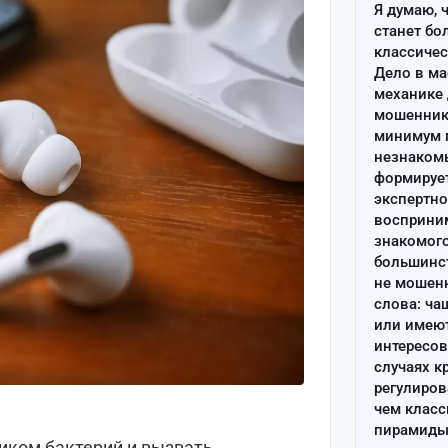
Я думаю, 
станет бо
классиче
Дело в ма
механике 
мошенник 
минимум п
незнаком
формируе
экспертно
восприним
знакомого
большинс
не мошен
слова: ча
или имею
интересов
случаях к
регулиров
чем клас
пирамиды
иком бактерий и вызвать