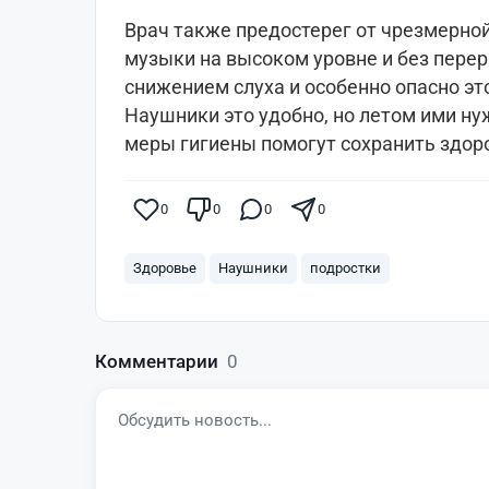
Врач также предостерег от чрезмерно
музыки на высоком уровне и без пере
снижением слуха и особенно опасно это
Наушники это удобно, но летом ими ну
меры гигиены помогут сохранить здор
0
0
0
0
Здоровье
Наушники
подростки
Комментарии
0