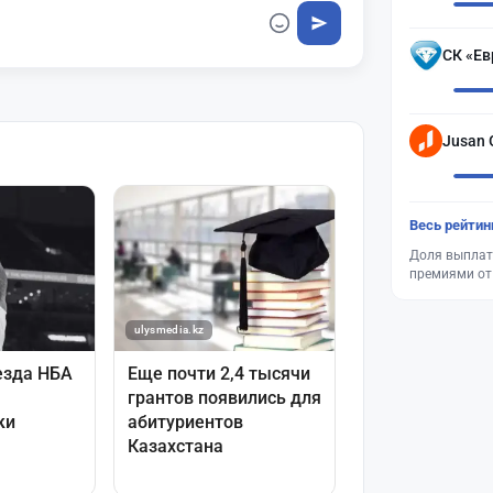
СК «Ев
Jusan 
Весь рейтин
Доля выплат
премиями от