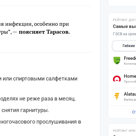
РЕЙТИНГ ДЕ
для инфекции, особенно при
Самые вы
ры”, —
поясняет Тарасов.
ГЭСВ на срок
Гибкие
Free
Копилк
Home 
и или спиртовыми салфетками
Простой
Alata
делях не реже раза в месяц.
Baytaq 
 снятия гарнитуры.
О
многочасового прослушивания в
РЕЙТИНГ ИПО