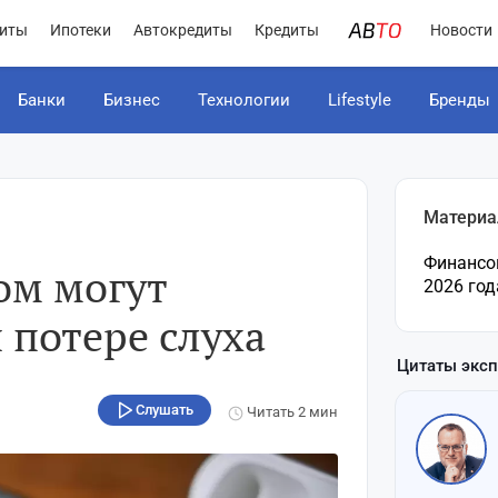
иты
Ипотеки
Автокредиты
Кредиты
Новости
Банки
Бизнес
Технологии
Lifestyle
Бренды
Материа
Финансо
ом могут
2026 год
 потере слуха
Цитаты экс
Слушать
Читать
2 мин