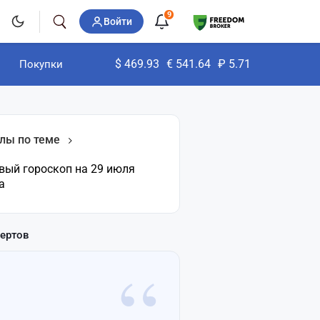
9
Войти
$
469.93
€
541.64
₽
5.71
Покупки
лы по теме
вый гороскоп на 29 июля
а
пертов
“