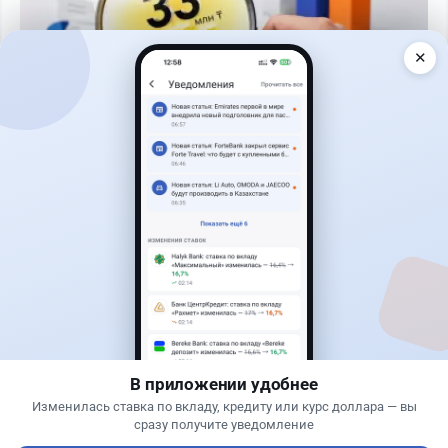
✕
Читать дальше →
93
30
0
28
Банки
Теңіз Боташ
·
4 августа 2026 г., 20:30
Как сохранить экран Kaspi.kz, если приложение
запрещает скриншоты
В приложении удобнее
Изменилась ставка по вкладу, кредиту или курс доллара — вы
сразу получите уведомление