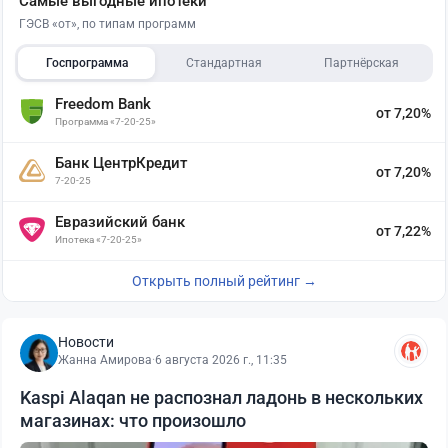
Самые выгодные ипотеки
ГЭСВ «от», по типам программ
Госпрограмма
Стандартная
Партнёрская
Freedom Bank
от 7,20%
Программа «7-20-25»
Банк ЦентрКредит
от 7,20%
7-20-25
Евразийский банк
от 7,22%
Ипотека «7-20-25»
Открыть полный рейтинг →
Новости
Жанна Амирова
·
6 августа 2026 г., 11:35
Kaspi Alaqan не распознал ладонь в нескольких
магазинах: что произошло