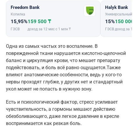
Freedom Bank
Halyk Bank
Копилка
Универсальный
15,95%
159 500 ₸
15%
150 00
ГЭСВ
доход за 12 мес с 1 млн ₸
ГЭСВ
доход за 1
Одна из самых частых это воспаление. В
поврежденной ткани нарушается кислотно-щелочной
баланс и циркуляция крови, что мешает препарату
подействовать, и боль всё равно ощущается.Также
влияют анатомические особенности, ведь у кого-то
нервы проходят глубже, у других нет и стандартный
укол может не попасть в нужную зону.
Есть и психологический фактор, стресс усиливает
чувствительность, а гормоны мешают действию
обезболивающего, даже легкое давление в кресле
воспринимается как резкая боль.