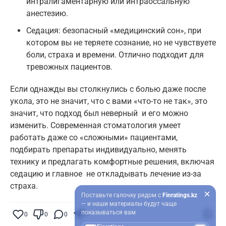
интралигаментарную или интраоссальную
анестезию.
Седация: безопасный «медицинский сон», при
котором вы не теряете сознание, но не чувствуете
боли, страха и времени. Отлично подходит для
тревожных пациентов.
Если однажды вы столкнулись с болью даже после
укола, это не значит, что с вами «что-то не так», это
значит, что подход был неверный и его можно
изменить. Современная стоматология умеет
работать даже со «сложными» пациентами,
подбирать препараты индивидуально, менять
технику и предлагать комфортные решения, включая
седацию и главное не откладывать лечение из-за
страха.
Поставьте галочку рядом с
Finratings.kz
— и наши материалы будут чаще
показываться вам
0
0
0
0