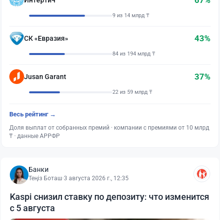
67%
Интертич
9 из 14 млрд ₸
43%
СК «Евразия»
84 из 194 млрд ₸
37%
Jusan Garant
22 из 59 млрд ₸
Весь рейтинг →
Доля выплат от собранных премий · компании с премиями от 10 млрд
₸ · данные АРРФР
Банки
Теңіз Боташ
·
3 августа 2026 г., 12:35
Kaspi снизил ставку по депозиту: что изменится
с 5 августа