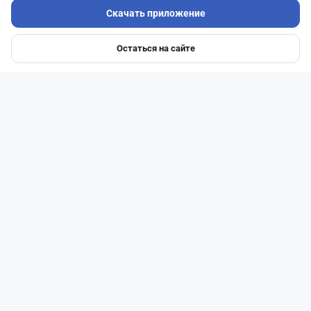
Скачать приложение
Остаться на сайте
Главная
Депозиты
Ипотеки
Авто
Войти
Меню
Читать дальше →
50
13
0
21
Новости
Жанна Амирова
·
4 августа 2026 г., 10:17
Въезд в Казахстан изменят: иностранцам
понадобится разрешение