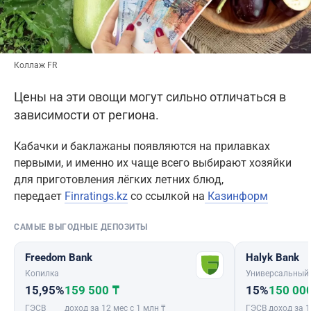
Коллаж FR
Цены на эти овощи могут сильно отличаться в
зависимости от региона.
Кабачки и баклажаны появляются на прилавках
первыми, и именно их чаще всего выбирают хозяйки
для приготовления лёгких летних блюд,
передает
Finratings.kz
со ссылкой на
Казинформ
САМЫЕ ВЫГОДНЫЕ ДЕПОЗИТЫ
Freedom Bank
Halyk Bank
Копилка
Универсальный
15,95%
159 500 ₸
15%
150 00
ГЭСВ
доход за 12 мес с 1 млн ₸
ГЭСВ
доход за 1