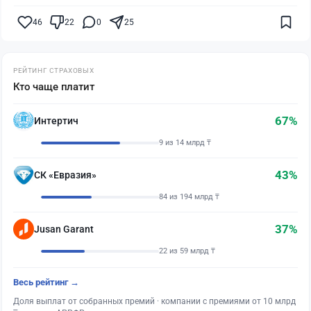
46
22
0
25
РЕЙТИНГ СТРАХОВЫХ
Кто чаще платит
67%
Интертич
9 из 14 млрд ₸
43%
СК «Евразия»
84 из 194 млрд ₸
37%
Jusan Garant
22 из 59 млрд ₸
Весь рейтинг →
Доля выплат от собранных премий · компании с премиями от 10 млрд