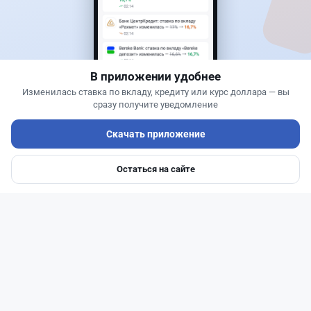
Жанна Амирова
·
6 августа 2026 г., 16:11
Евро-2 вернули в России - пустят ли старый
бензин в Казахстан
В приложении удобнее
Изменилась ставка по вкладу, кредиту или курс доллара — вы
сразу получите уведомление
Скачать приложение
Остаться на сайте
Главная
Депозиты
Ипотеки
Авто
Войти
Меню
Читать дальше →
0
0
0
0
Новости
Жанна Амирова
·
4 августа 2026 г., 10:17