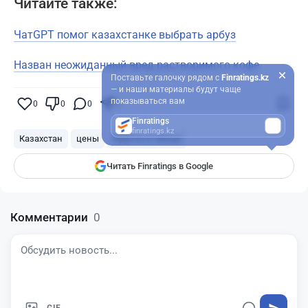
Читайте также:
ЧатGPT помог казахстанке выбрать арбуз
Назван неожиданный вред растворимого кофе
Поставьте галочку рядом с
Finratings.kz
— и наши материалы будут чаще
показываться вам
0
0
0
0
Finratings
finratings.kz
Казахстан
цены
Фрукты и овощи
Читать Finratings в Google
Комментарии
0
GIF