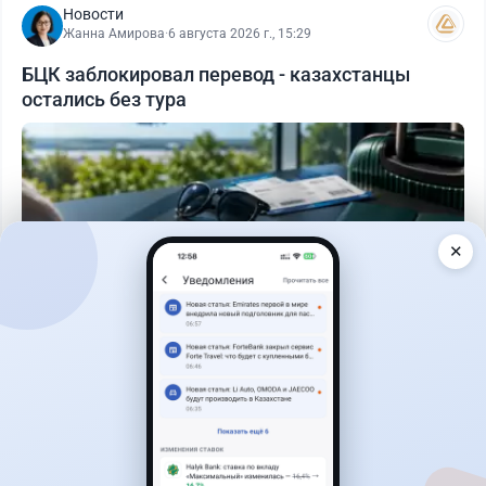
Новости
Жанна Амирова
·
6 августа 2026 г., 15:29
БЦК заблокировал перевод - казахстанцы
остались без тура
✕
Читать дальше →
31
77
0
29
Новости