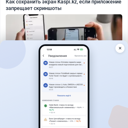
Как сохранить экран Kaspi.kz, если приложение
запрещает скриншоты
✕
Читать дальше →
50
13
0
21
Банки
Теңіз Боташ
·
5 августа 2026 г., 13:10
Alatau City Bank разыгрывает 33 млн тенге:
какие условия скрываются в правилах акции