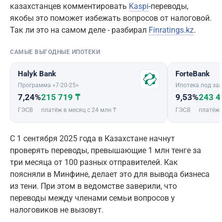
казахстанцев комментировать
Kaspi
-переводы,
якобы это поможет избежать вопросов от налоговой.
Так ли это на самом деле - разбирал
Finratings.kz
.
САМЫЕ ВЫГОДНЫЕ ИПОТЕКИ
Halyk Bank
ForteBank
Программа «7-20-25»
Ипотека под зал
7,24%
215 719 ₸
9,53%
243 4
ГЭСВ
платёж в месяц с 24 млн ₸
ГЭСВ
платёж 
С 1 сентября 2025 года в Казахстане начнут
проверять переводы, превышающие 1 млн тенге за
три месяца от 100 разных отправителей. Как
поясняли в Минфине, делает это для вывода бизнеса
из тени. При этом в ведомстве заверили, что
переводы между членами семьи вопросов у
налоговиков не вызовут.