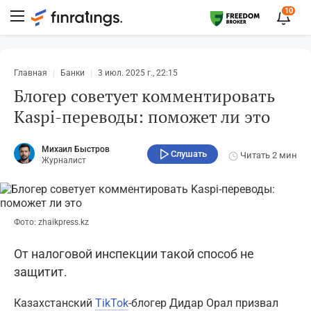
10
Главная
Банки
3 июл. 2025 г., 22:15
Блогер советует комментировать
Kaspi-переводы: поможет ли это
Михаил Быстров
Слушать
Читать
2 мин
Журналист
Фото: zhaikpress.kz
От налоговой инспекции такой способ не
защитит.
Казахстанский
TikTok
-блогер Дидар Орал призвал