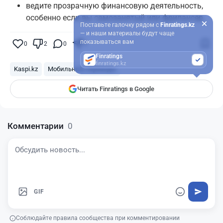
ведите прозрачную финансовую деятельность,
особенно если вы самозанятый или фрилансер.
Поставьте галочку рядом с
Finratings.kz
— и наши материалы будут чаще
показываться вам
0
2
0
0
Finratings
finratings.kz
Kaspi.kz
Мобильные переводы
Читать Finratings в Google
Комментарии
0
GIF
Соблюдайте правила сообщества при комментировании