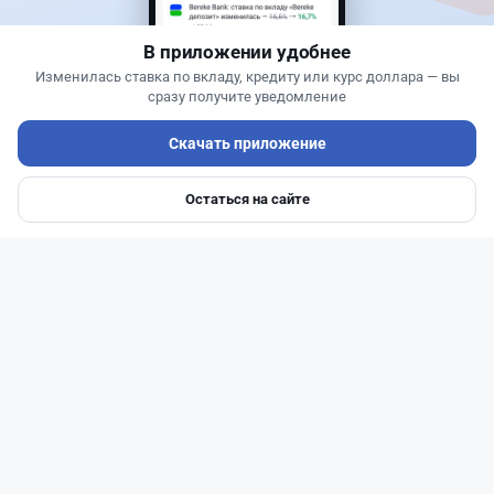
В приложении удобнее
Изменилась ставка по вкладу, кредиту или курс доллара — вы
сразу получите уведомление
Скачать приложение
Остаться на сайте
Главная
Депозиты
Ипотеки
Авто
Войти
Меню
Читать дальше →
93
30
0
28
Новости
Жанна Амирова
·
6 августа 2026 г., 10:56
Займы под 120%: подпольного кредитора
осудили в Казахстане