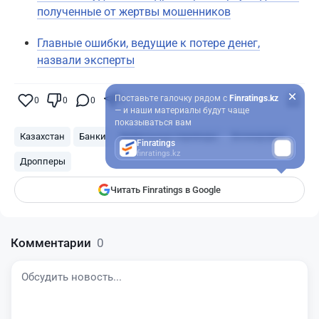
полученные от жертвы мошенников
Главные ошибки, ведущие к потере денег,
назвали эксперты
Поставьте галочку рядом с
Finratings.kz
0
0
0
0
— и наши материалы будут чаще
показываться вам
Казахстан
Банки
Мобильные переводы
Блокировка
Finratings
finratings.kz
Дропперы
Читать Finratings в Google
Комментарии
0