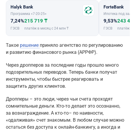
Halyk Bank
ForteBank
Программа «7-20-25»
Ипотека под зал
7,24%
215 719 ₸
9,53%
243 4
ГЭСВ
платёж в месяц с 24 млн ₸
ГЭСВ
платёж 
Такое
решение
приняло агентство по регулированию
и развитию финансового рынка (АРРФР).
Через дропперов за последние годы прошло много
подозрительных переводов. Теперь банки получат
инструменты, чтобы быстрее реагировать и
защитить других клиентов.
Дропперы – это люди, через чьи счета проходят
сомнительные деньги. Кто-то делает это осознанно,
за вознаграждение. А кто-то– по наивности,
«одалживая» счет знакомым. В любом случае можно
остаться без доступа к онлайн-банкингу, а иногда и