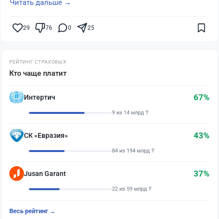
Читать дальше →
29
76
0
25
РЕЙТИНГ СТРАХОВЫХ
Кто чаще платит
67%
Интертич
9 из 14 млрд ₸
43%
СК «Евразия»
84 из 194 млрд ₸
37%
Jusan Garant
22 из 59 млрд ₸
Весь рейтинг →