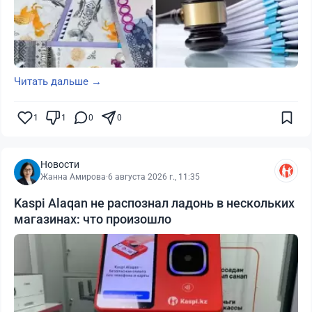
Читать дальше →
1
1
0
0
Новости
Жанна Амирова
·
6 августа 2026 г., 11:35
Kaspi Alaqan не распознал ладонь в нескольких
магазинах: что произошло