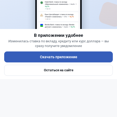
Новости
Жанна Амирова
·
5 августа 2026 г., 13:16
Kaspi ответил на предложение оформлять
покупку квартир через Krisha.kz
В приложении удобнее
Изменилась ставка по вкладу, кредиту или курс доллара — вы
сразу получите уведомление
Скачать приложение
Остаться на сайте
Главная
Депозиты
Ипотеки
Авто
Войти
Меню
Читать дальше →
30
9
0
12
Банки
Геннадий Савицкий
·
1 августа 2026 г., 15:11