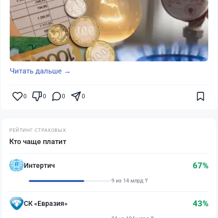
Читать дальше →
0
0
0
0
РЕЙТИНГ СТРАХОВЫХ
Кто чаще платит
67%
Интертич
9 из 14 млрд ₸
43%
СК «Евразия»