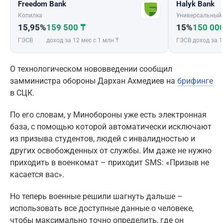
Freedom Bank
Halyk Bank
Копилка
Универсальный
15,95%
159 500 ₸
15%
150 00
ГЭСВ
доход за 12 мес с 1 млн ₸
ГЭСВ
доход за 1
О технологическом нововведении сообщил
замминистра обороны Дархан Ахмедиев на
брифинге
в СЦК.
По его словам, у Минобороны уже есть электронная
база, с помощью которой автоматически исключают
из призыва студентов, людей с инвалидностью и
других освобожденных от службы. Им даже не нужно
приходить в военкомат – приходит SMS: «Призыв не
касается вас».
Но теперь военные решили шагнуть дальше –
использовать все доступные данные о человеке,
чтобы максимально точно определить, где он