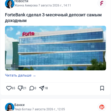
Новости
Жанна Амирова
·
7 августа 2026 г., 14:11
ForteBank сделал 3-месячный депозит самым
доходным
Читать дальше →
65
21
0
18
Банки
Теңіз Боташ
·
7 августа 2026 г., 12:05