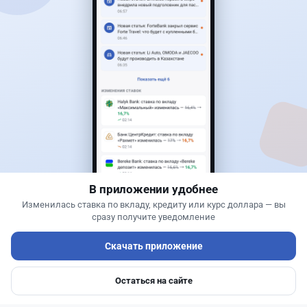
Читать дальше →
40
13
0
11
Новости
Жанна Амирова
·
7 августа 2026 г., 17:23
В Казахстане начали охоту на водителей с
фальшивыми номерами из России
В приложении удобнее
Изменилась ставка по вкладу, кредиту или курс доллара — вы
сразу получите уведомление
Скачать приложение
Остаться на сайте
Главная
Депозиты
Ипотеки
Авто
Войти
Меню