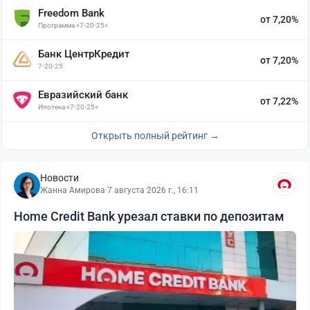
Freedom Bank
от 7,20%
Программа «7-20-25»
Банк ЦентрКредит
от 7,20%
7-20-25
Евразийский банк
от 7,22%
Ипотека «7-20-25»
Открыть полный рейтинг →
Новости
Жанна Амирова
·
7 августа 2026 г., 16:11
Home Credit Bank урезал ставки по депозитам