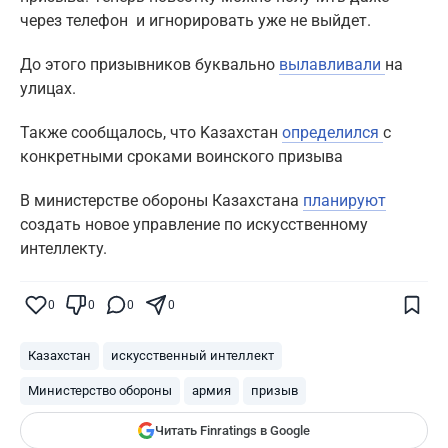
через телефон и игнорировать уже не выйдет.
До этого призывников буквально
вылавливали
на
улицах.
Также сообщалось, что Kaзахстан
определился
с
конкретными сроками воинского призыва
B министерстве обороны Казахстана
планируют
создать новое управление по искусственному
интеллекту.
Поставьте галочку рядом с
Finratings.kz
0
0
0
0
— и наши материалы будут чаще
показываться вам
Казахстан
искусственный интеллект
Finratings
finratings.kz
Министерство обороны
армия
призыв
Читать Finratings в Google