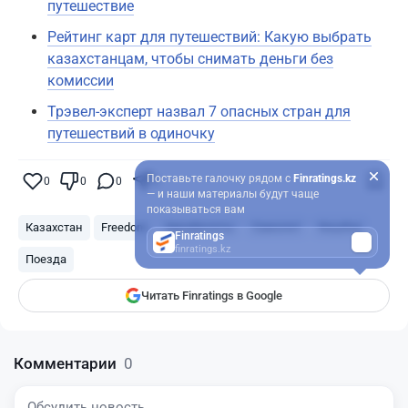
путешествие
Рейтинг карт для путешествий: Какую выбрать
казахстанцам, чтобы снимать деньги без
комиссии
Трэвел-эксперт назвал 7 опасных стран для
путешествий в одиночку
Поставьте галочку рядом с
Finratings.kz
0
0
0
0
— и наши материалы будут чаще
показываться вам
Казахстан
Freedom
Авиабилеты
Самолет
Кешбэк
Finratings
finratings.kz
Поезда
Читать Finratings в Google
Комментарии
0