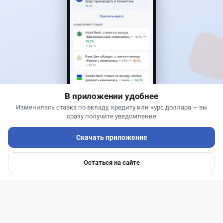
2
1
0
0
Новости
Асель Каженова
·
3 августа 2026 г., 22:30
Почему Китай вкладывает миллиарды в недра
Казахстана и что получит страна
В приложении удобнее
Изменилась ставка по вкладу, кредиту или курс доллара — вы
сразу получите уведомление
Скачать приложение
Остаться на сайте
Главная
Депозиты
Ипотеки
Авто
Войти
Меню
Читать дальше →
1
0
0
1