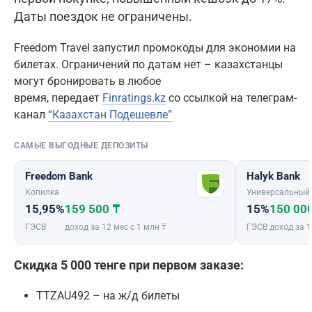
Даты поездок не ограничены.
Freedom Travel запустил промокоды для экономии на
билетах. Ограничений по датам нет – казахстанцы
могут бронировать в любое
время, передает
Finratings.kz
со ссылкой на телеграм-
канал
“Казахстан Подешевле”
САМЫЕ ВЫГОДНЫЕ ДЕПОЗИТЫ
Freedom Bank
Halyk Bank
Копилка
Универсальный
15,95%
159 500 ₸
15%
150 00
ГЭСВ
доход за 12 мес с 1 млн ₸
ГЭСВ
доход за 1
Скидка 5 000 тенге при первом заказе:
TTZAU492 – на ж/д билеты