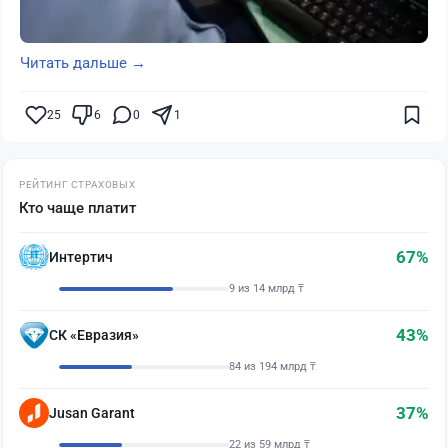
Читать дальше →
25
6
0
1
РЕЙТИНГ СТРАХОВЫХ
Кто чаще платит
67%
Интертич
9 из 14 млрд ₸
43%
СК «Евразия»
84 из 194 млрд ₸
37%
Jusan Garant
22 из 59 млрд ₸