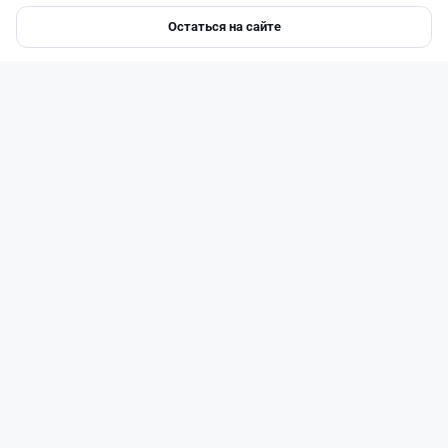
Остаться на сайте
Главная
Депозиты
Ипотеки
Авто
Войти
Меню
Читать дальше →
110
37
1
42
Новости
Асель Каженова
·
3 августа 2026 г., 22:30
Почему Китай вкладывает миллиарды в недра
Казахстана и что получит страна