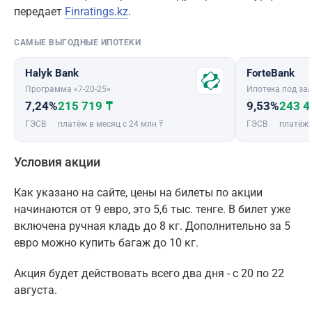
передает
Finratings.kz
.
САМЫЕ ВЫГОДНЫЕ ИПОТЕКИ
Halyk Bank
ForteBank
Программа «7-20-25»
Ипотека под зал
7,24%
215 719 ₸
9,53%
243 4
ГЭСВ
платёж в месяц с 24 млн ₸
ГЭСВ
платёж 
Условия акции
Как указано на сайте, цены на билеты по акции
начинаются от 9 евро, это 5,6 тыс. тенге. В билет уже
включена ручная кладь до 8 кг. Дополнительно за 5
евро можно купить багаж до 10 кг.
Акция будет действовать всего два дня - с 20 по 22
августа.