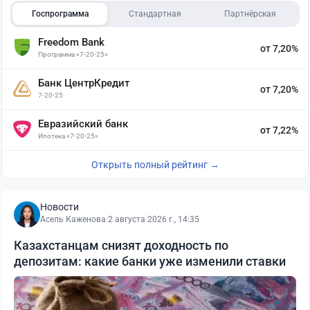
Госпрограмма
Стандартная
Партнёрская
Freedom Bank
от 7,20%
Программа «7-20-25»
Банк ЦентрКредит
от 7,20%
7-20-25
Евразийский банк
от 7,22%
Ипотека «7-20-25»
Открыть полный рейтинг →
Новости
Асель Каженова
·
2 августа 2026 г., 14:35
Казахстанцам снизят доходность по
депозитам: какие банки уже изменили ставки