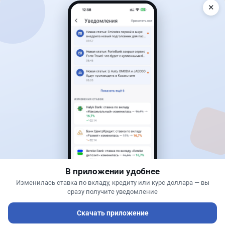
✕
Читать дальше →
30
9
0
12
Банки
Геннадий Савицкий
·
1 августа 2026 г., 15:11
311 тыс. тенге в месяц с депозита: сколько
нужно накопить в Kaspi и других банках
В приложении удобнее
Изменилась ставка по вкладу, кредиту или курс доллара — вы
сразу получите уведомление
Скачать приложение