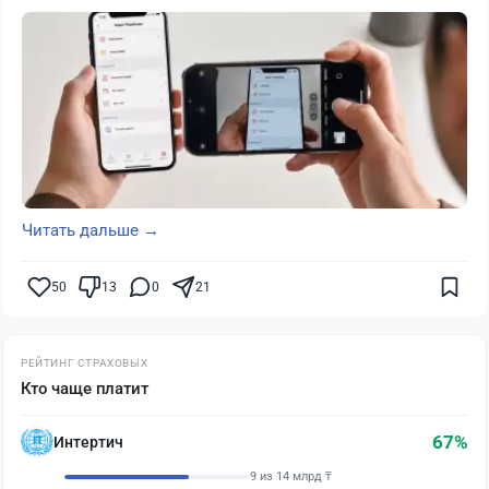
Читать дальше →
50
13
0
21
РЕЙТИНГ СТРАХОВЫХ
Кто чаще платит
67%
Интертич
9 из 14 млрд ₸