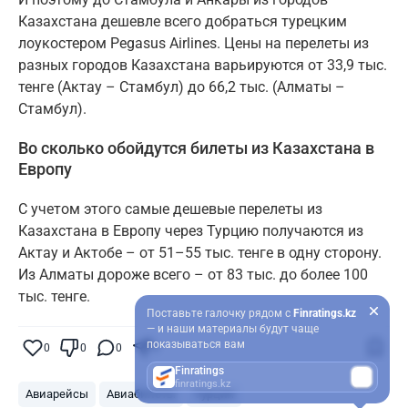
Казахстана дешевле всего добраться турецким
лоукостером Pegasus Airlines. Цены на перелеты из
разных городов Казахстана варьируются от 33,9 тыс.
тенге (Актау – Стамбул) до 66,2 тыс. (Алматы –
Стамбул).
Во сколько обойдутся билеты из Казахстана в
Европу
С учетом этого самые дешевые перелеты из
Казахстана в Европу через Турцию получаются из
Актау и Актобе – от 51–55 тыс. тенге в одну сторону.
Из Алматы дороже всего – от 83 тыс. до более 100
тыс. тенге.
Поставьте галочку рядом с
Finratings.kz
— и наши материалы будут чаще
показываться вам
0
0
0
0
Finratings
finratings.kz
Авиарейсы
Авиабилеты
Турция