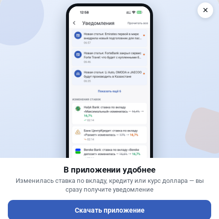
✕
Читать дальше →
50
13
0
21
Новости
Жанна Амирова
·
6 августа 2026 г., 12:14
Залог за визу потребуют США: коснется ли это
казахстанцев
В приложении удобнее
Изменилась ставка по вкладу, кредиту или курс доллара — вы
сразу получите уведомление
Скачать приложение