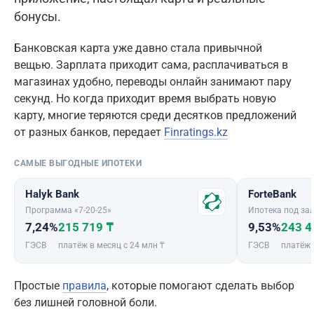
бонусы.
Банковская карта уже давно стала привычной
вещью. Зарплата приходит сама, расплачиваться в
магазинах удобно, переводы онлайн занимают пару
секунд. Но когда приходит время выбрать новую
карту, многие теряются среди десятков предложений
от разных банков, передает
Finratings.kz
САМЫЕ ВЫГОДНЫЕ ИПОТЕКИ
Halyk Bank
ForteBank
Программа «7-20-25»
Ипотека под зал
7,24%
215 719 ₸
9,53%
243 4
ГЭСВ
платёж в месяц с 24 млн ₸
ГЭСВ
платёж 
Простые
правила
, которые помогают сделать выбор
без лишней головной боли.