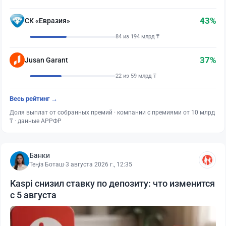
43%
СК «Евразия»
84 из 194 млрд ₸
37%
Jusan Garant
22 из 59 млрд ₸
Весь рейтинг →
Доля выплат от собранных премий · компании с премиями от 10 млрд
₸ · данные АРРФР
Банки
Теңіз Боташ
·
3 августа 2026 г., 12:35
Kaspi снизил ставку по депозиту: что изменится
с 5 августа