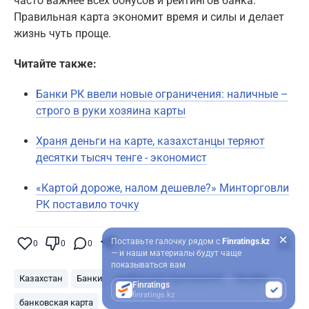
часто важнее всех бонусов и рейтингов банка.
Правильная карта экономит время и силы и делает
жизнь чуть проще.
Читайте также:
Банки РК ввели новые ограничения: наличные –
строго в руки хозяина карты
Храня деньги на карте, казахстанцы теряют
десятки тысяч тенге - экономист
«Картой дороже, налом дешевле?» Минторговли
РК поставило точку
Поставьте галочку рядом с
Finratings.kz
0
0
0
0
— и наши материалы будут чаще
показываться вам
Казахстан
Банки
мобильные приложения
Кешбэк
Finratings
finratings.kz
банковская карта