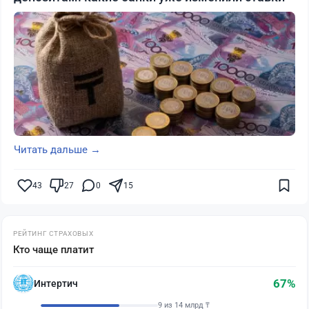
Читать дальше →
43
27
0
15
РЕЙТИНГ СТРАХОВЫХ
Кто чаще платит
67%
Интертич
9 из 14 млрд ₸