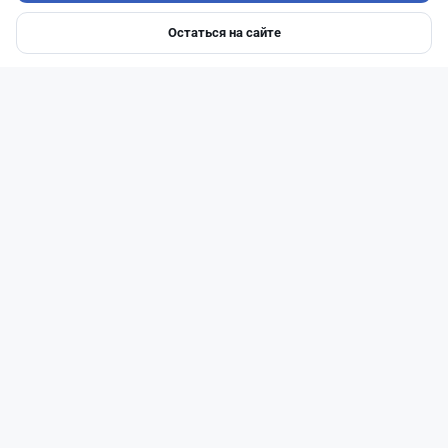
Остаться на сайте
Главная
Депозиты
Ипотеки
Авто
Войти
Меню
Читать дальше →
0
0
0
0
Банки
Теңіз Боташ
·
5 августа 2026 г., 13:10
Alatau City Bank разыгрывает 33 млн тенге:
какие условия скрываются в правилах акции