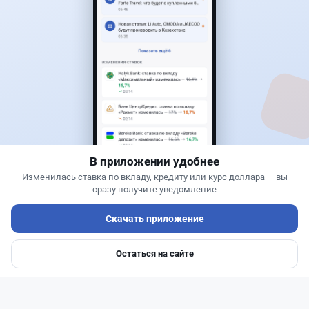
50
13
0
21
Банки
Теңіз Боташ
·
5 августа 2026 г., 13:10
Alatau City Bank разыгрывает 33 млн тенге:
какие условия скрываются в правилах акции
В приложении удобнее
Изменилась ставка по вкладу, кредиту или курс доллара — вы
сразу получите уведомление
Скачать приложение
Остаться на сайте
Главная
Депозиты
Ипотеки
Авто
Войти
Меню
Читать дальше →