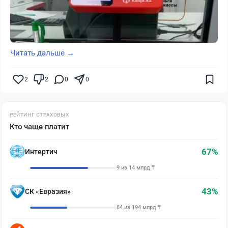
Читать дальше →
2
2
0
0
РЕЙТИНГ СТРАХОВЫХ
Кто чаще платит
67%
Интертич
9 из 14 млрд ₸
43%
СК «Евразия»
84 из 194 млрд ₸