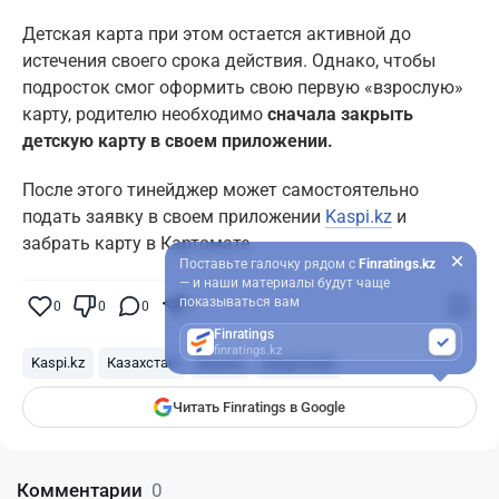
Детская карта при этом остается активной до
истечения своего срока действия. Однако, чтобы
подросток смог оформить свою первую «взрослую»
карту, родителю необходимо
сначала закрыть
детскую карту в своем приложении.
После этого тинейджер может самостоятельно
подать заявку в своем приложении
Kaspi.kz
и
забрать карту в Картомате.
Поставьте галочку рядом с
Finratings.kz
— и наши материалы будут чаще
показываться вам
0
0
0
0
Finratings
finratings.kz
Kaspi.kz
Казахстан
Банки
Kaspi Gold
Читать Finratings в Google
Комментарии
0