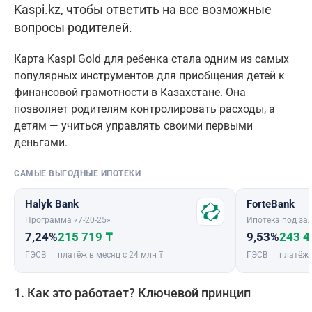
Kaspi.kz, чтобы ответить на все возможные
вопросы родителей.
Карта Kaspi Gold для ребенка стала одним из самых
популярных инструментов для приобщения детей к
финансовой грамотности в Казахстане. Она
позволяет родителям контролировать расходы, а
детям — учиться управлять своими первыми
деньгами.
САМЫЕ ВЫГОДНЫЕ ИПОТЕКИ
Halyk Bank
ForteBank
Программа «7-20-25»
Ипотека под зал
7,24%
215 719 ₸
9,53%
243 4
ГЭСВ
платёж в месяц с 24 млн ₸
ГЭСВ
платёж 
1. Как это работает? Ключевой принцип