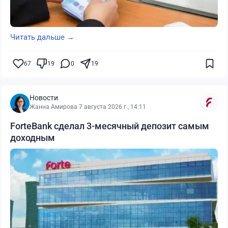
Читать дальше →
67
19
0
19
Новости
Жанна Амирова
·
7 августа 2026 г., 14:11
ForteBank сделал 3-месячный депозит самым
доходным