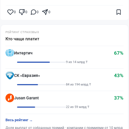
0
0
0
0
РЕЙТИНГ СТРАХОВЫХ
Кто чаще платит
67%
Интертич
9 из 14 млрд ₸
43%
СК «Евразия»
84 из 194 млрд ₸
37%
Jusan Garant
22 из 59 млрд ₸
Весь рейтинг →
Доля выплат от собранных премий · компании с премиями от 10 млрд