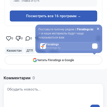
/мес · ставка от 0,1%
Посмотреть все 16 программ →
Поставьте галочку рядом с
Finratings.kz
— и наши материалы будут чаще
показываться вам
0
0
0
0
Finratings
finratings.kz
Казахстан
ДТП
МВД
такси
Читать Finratings в Google
Комментарии
0