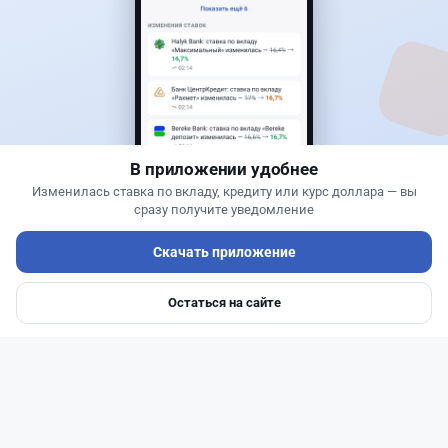
больше не окупается
В приложении удобнее
Изменилась ставка по вкладу, кредиту или курс доллара — вы
сразу получите уведомление
Читать дальше →
Скачать приложение
2
0
0
1
Остаться на сайте
Главная
Депозиты
Ипотеки
Авто
Войти
Меню
Новости
Жанна Амирова
·
7 августа 2026 г., 14:32
Сервисы ВТБ не будут работать почти пять
часов