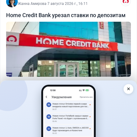
Жанна Амирова
·
7 августа 2026 г., 16:11
Home Credit Bank урезал ставки по депозитам
Читать дальше →
✕
14
51
0
23
Новости
Жанна Амирова
·
7 августа 2026 г., 16:52
Той в минус: почему свадьба в Казахстане