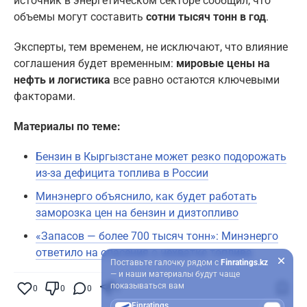
источник в энергетическом секторе сообщил, что
объемы могут составить
сотни тысяч тонн в год
.
Эксперты, тем временем, не исключают, что влияние
соглашения будет временным:
мировые цены на
нефть и логистика
все равно остаются ключевыми
факторами.
Материалы по теме:
Бензин в Кыргызстане может резко подорожать
из-за дефицита топлива в России
Минэнерго объяснило, как будет работать
заморозка цен на бензин и дизтопливо
«Запасов — более 700 тысяч тонн»: Минэнерго
ответило на опасения о нехватке топлива
Поставьте галочку рядом с
Finratings.kz
— и наши материалы будут чаще
показываться вам
0
0
0
0
Finratings