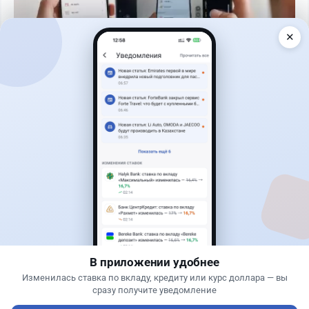
✕
Читать дальше →
50
13
0
21
Банки
Теңіз Боташ
·
5 августа 2026 г., 13:10
Alatau City Bank разыгрывает 33 млн тенге:
какие условия скрываются в правилах акции
В приложении удобнее
Изменилась ставка по вкладу, кредиту или курс доллара — вы
сразу получите уведомление