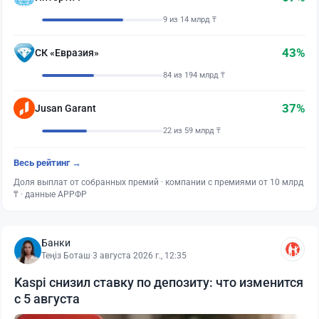
9 из 14 млрд ₸
43%
СК «Евразия»
84 из 194 млрд ₸
37%
Jusan Garant
22 из 59 млрд ₸
Весь рейтинг →
Доля выплат от собранных премий · компании с премиями от 10 млрд
₸ · данные АРРФР
Банки
Теңіз Боташ
·
3 августа 2026 г., 12:35
Kaspi снизил ставку по депозиту: что изменится
с 5 августа