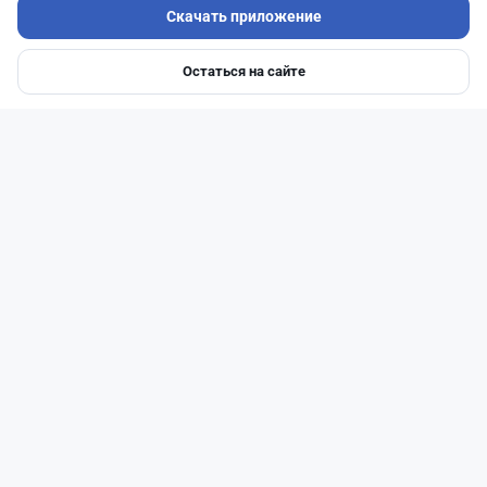
Скачать приложение
Остаться на сайте
Главная
Депозиты
Ипотеки
Авто
Войти
Меню
Читать дальше →
93
30
0
28
Новости
Жанна Амирова
·
6 августа 2026 г., 10:56
Займы под 120%: подпольного кредитора
осудили в Казахстане