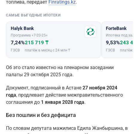
топлива, передает
Finratings.kz
.
САМЫЕ ВЫГОДНЫЕ ИПОТЕКИ
Halyk Bank
ForteBank
Программа «7-20-25»
Ипотека под зал
7,24%
215 719 ₸
9,53%
243 4
ГЭСВ
платёж в месяц с 24 млн ₸
ГЭСВ
платёж 
Об это стало известно на пленарном заседании
палаты 29 октября 2025 года.
Документ, подписанный в Астане
27 ноября 2024
года
, продлевает действие межправительственного
соглашения до
1 января 2028 года
.
Без пошлин и без дефицита
По словам депутата мажилиса Едила Жанбыршина, в