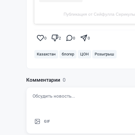
Публикация от Сейфулла Серикулы 
0
2
0
0
Казахстан
блогер
ЦОН
Розыгрыш
Комментарии
0
GIF