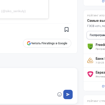
О
(@siko_serikuly)
Поставьте галочку рядом с
РЕЙТИНГ ИПО
Finratings.kz
— и наши материалы
Самые вы
будут чаще показываться вам
ГЭСВ «от», 
Finratings
finratings.kz
Госпрогра
Читать Finratings в Google
Free
Програм
Банк
7-20-25
Евра
Ипотека
О
РЕЙТИНГ СТР