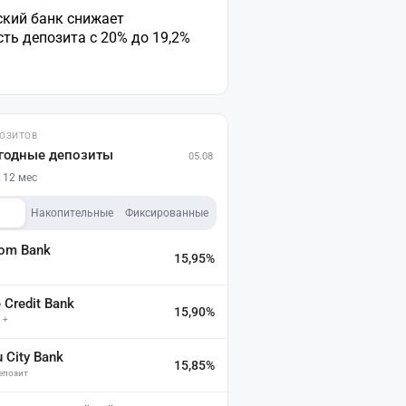
ский банк снижает
ть депозита с 20% до 19,2%
ПОЗИТОВ
годные депозиты
05.08
 12 мес
Накопительные
Фиксированные
dom Bank
15,95%
а
Credit Bank
15,90%
 +
u City Bank
15,85%
депозит