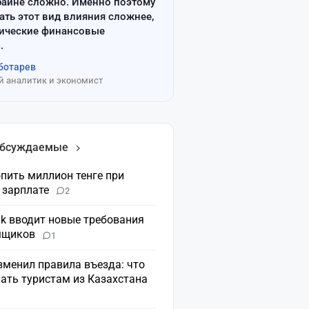
райне сложно. Именно поэтому
ать этот вид влияния сложнее,
сические финансовые
.
ботарев
 аналитик и экономист
обсуждаемые
пить миллион тенге при
 зарплате
2
nk вводит новые требования
мщиков
1
зменил правила въезда: что
ать туристам из Казахстана