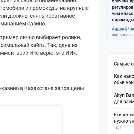
ткрытия своего онлайн-казино.
случаях к
регулиров
втомобили и промокоды на крупные
чем клас
ели должны снять креативное
пирамиды
оминанием казино.
Андрей Че
Финансовый
тример лично выбирает ролики,
симальный хайп». Так, одна из
омментарий «Не верю, это ИИ»,
Самые 
Как нако
обычной
н-казино в Казахстане запрещены
Altyn Ba
для зае
Египет и
нужно зн
1