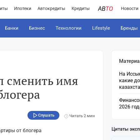
иты
Ипотеки
Автокредиты
Кредиты
Новости
Банки
Бизнес
Технологии
Lifestyle
Бренды
Материа
На Иссык
л сменить имя
какие д
казахст
блогера
Финансо
2026 год
Слушать
Читать
2 мин
Цитаты экс