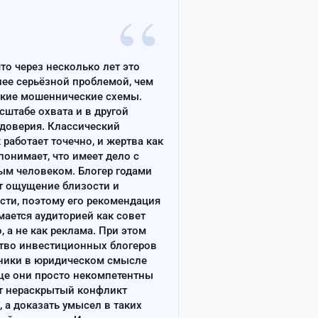
“
что через несколько лет это
лее серьёзной проблемой, чем
ские мошеннические схемы.
сштабе охвата и в другой
доверия. Классический
работает точечно, и жертва как
онимает, что имеет дело с
ым человеком. Блогер годами
т ощущение близости и
сти, поэтому его рекомендация
ается аудиторией как совет
, а не как реклама. При этом
тво инвестиционных блогеров
ники в юридическом смысле
ще они просто некомпетентны
т нераскрытый конфликт
, а доказать умысел в таких