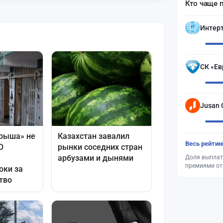
Кто чаще 
Интер
СК «Ев
Jusan 
Весь рейтин
Доля выплат
премиями от