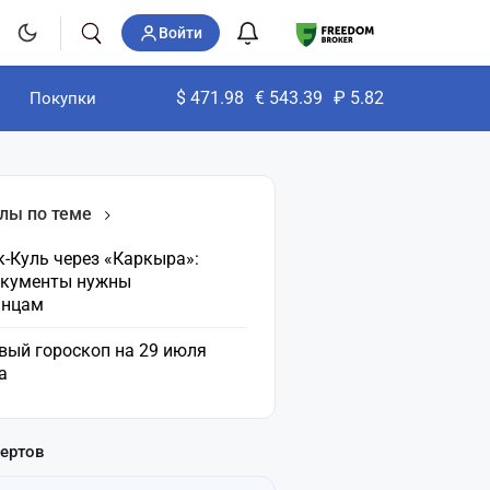
Войти
$
471.98
€
543.39
₽
5.82
Покупки
лы по теме
-Куль через «Каркыра»:
окументы нужны
анцам
вый гороскоп на 29 июля
а
пертов