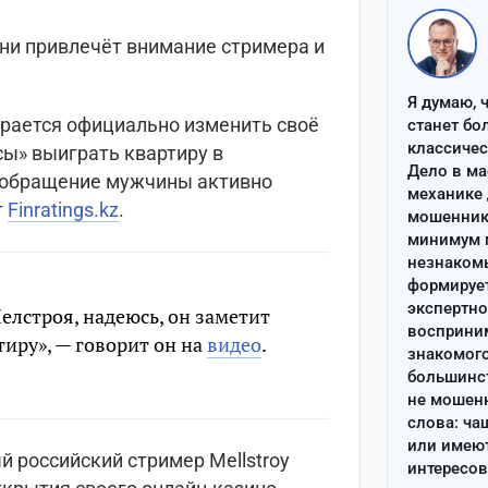
ени привлечёт внимание стримера и
Я думаю, 
ирается официально изменить своё
станет бо
классиче
сы» выиграть квартиру в
Дело в ма
ообращение мужчины активно
механике 
т
Finratings.kz
.
мошенник 
минимум п
незнаком
формируе
экспертно
елстроя, надеюсь, он заметит
восприним
тиру», — говорит он на
видео
.
знакомого
большинс
не мошен
слова: ча
или имею
й российский стример Mellstroy
интересов