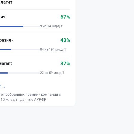
платит
67%
тич
9 из 14 млрд ₸
43%
разия»
84 из 194 млрд ₸
37%
Garant
22 из 59 млрд ₸
г →
 от собранных премий · компании с
 10 млрд ₸ · данные АРРФР