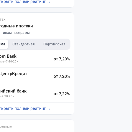
ткрыть полный рейтинг →
ТЕК
годные ипотеки
по типам программ
мма
Стандартная
Партнёрская
dom Bank
от 7,20%
ма «7-20-25»
 ЦентрКредит
от 7,20%
зийский банк
от 7,22%
 «7-20-25»
ткрыть полный рейтинг →
АХОВЫХ