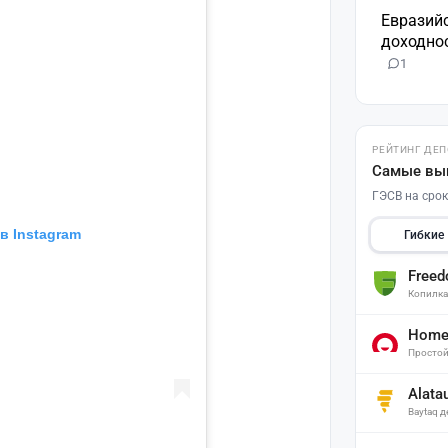
Евразий
доходнос
1
РЕЙТИНГ ДЕ
Самые вы
ГЭСВ на срок
в Instagram
Гибкие
Free
Копилк
Home 
Простой
Alata
Baytaq 