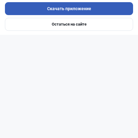
Скачать приложение
Остаться на сайте
Главная
Депозиты
Ипотеки
Авто
Войти
Меню
Читать дальше →
93
30
0
28
Новости
Жанна Амирова
·
6 августа 2026 г., 10:56
Займы под 120%: подпольного кредитора
осудили в Казахстане