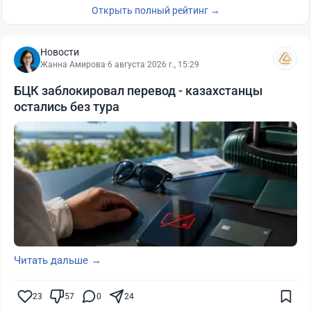
Открыть полный рейтинг →
Новости
Жанна Амирова
·
6 августа 2026 г., 15:29
БЦК заблокировал перевод - казахстанцы
остались без тура
Читать дальше →
23
57
0
24