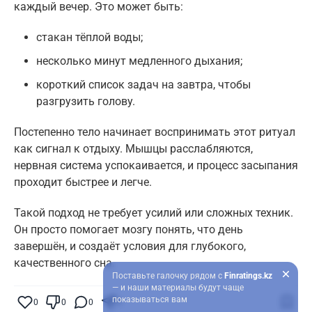
каждый вечер. Это может быть:
стакан тёплой воды;
несколько минут медленного дыхания;
короткий список задач на завтра, чтобы
разгрузить голову.
Постепенно тело начинает воспринимать этот ритуал
как сигнал к отдыху. Мышцы расслабляются,
нервная система успокаивается, и процесс засыпания
проходит быстрее и легче.
Такой подход не требует усилий или сложных техник.
Он просто помогает мозгу понять, что день
завершён, и создаёт условия для глубокого,
качественного сна.
Поставьте галочку рядом с
Finratings.kz
— и наши материалы будут чаще
показываться вам
0
0
0
0