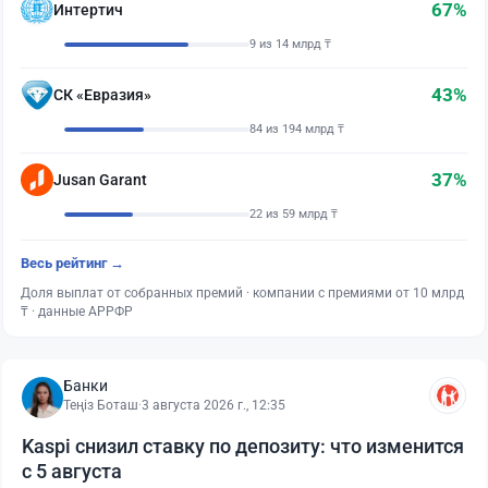
67%
Интертич
9 из 14 млрд ₸
43%
СК «Евразия»
84 из 194 млрд ₸
37%
Jusan Garant
22 из 59 млрд ₸
Весь рейтинг →
Доля выплат от собранных премий · компании с премиями от 10 млрд
₸ · данные АРРФР
Банки
Теңіз Боташ
·
3 августа 2026 г., 12:35
Kaspi снизил ставку по депозиту: что изменится
с 5 августа