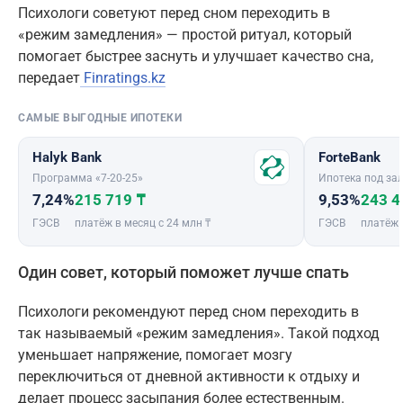
Психологи советуют перед сном переходить в
«режим замедления» — простой ритуал, который
помогает быстрее заснуть и улучшает качество сна,
передает
Finratings.kz
САМЫЕ ВЫГОДНЫЕ ИПОТЕКИ
Halyk Bank
ForteBank
Программа «7-20-25»
Ипотека под зал
7,24%
215 719 ₸
9,53%
243 4
ГЭСВ
платёж в месяц с 24 млн ₸
ГЭСВ
платёж 
Один совет, который поможет лучше спать
Психологи рекомендуют перед сном переходить в
так называемый «режим замедления». Такой подход
уменьшает напряжение, помогает мозгу
переключиться от дневной активности к отдыху и
делает процесс засыпания более естественным.