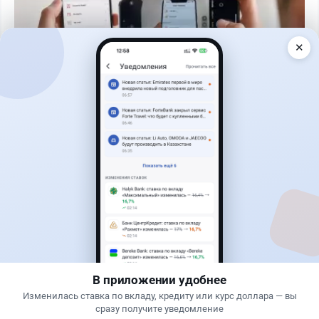
✕
Читать дальше →
50
13
0
21
Банки
Теңіз Боташ
·
5 августа 2026 г., 13:10
Alatau City Bank разыгрывает 33 млн тенге:
какие условия скрываются в правилах акции
В приложении удобнее
Изменилась ставка по вкладу, кредиту или курс доллара — вы
сразу получите уведомление