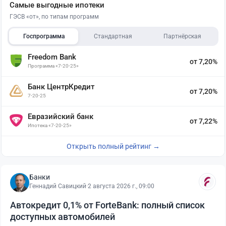
Самые выгодные ипотеки
ГЭСВ «от», по типам программ
Госпрограмма
Стандартная
Партнёрская
Freedom Bank
от 7,20%
Программа «7-20-25»
Банк ЦентрКредит
от 7,20%
7-20-25
Евразийский банк
от 7,22%
Ипотека «7-20-25»
Открыть полный рейтинг →
Банки
Геннадий Савицкий
·
2 августа 2026 г., 09:00
Автокредит 0,1% от ForteBank: полный список
доступных автомобилей