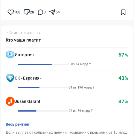
108
28
0
54
РЕЙТИНГ СТРАХОВЫХ
Кто чаще платит
67%
Интертич
9 из 14 млрд ₸
43%
СК «Евразия»
84 из 194 млрд ₸
37%
Jusan Garant
22 из 59 млрд ₸
Весь рейтинг →
Доля выплат от собранных премий · компании с премиями от 10 млрд