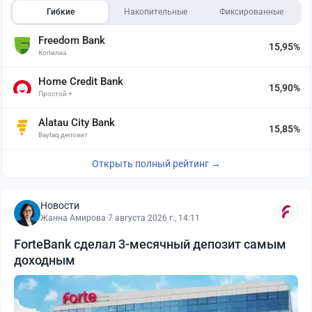
Гибкие
Накопительные
Фиксированные
Freedom Bank
15,95%
Копилка
Home Credit Bank
15,90%
Простой +
Alatau City Bank
15,85%
Baytaq депозит
Открыть полный рейтинг →
Новости
Жанна Амирова
·
7 августа 2026 г., 14:11
ForteBank сделал 3-месячный депозит самым
доходным