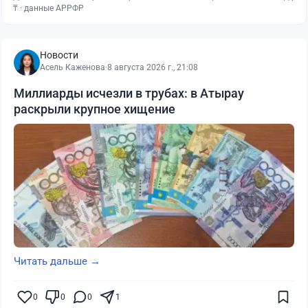
₸ · данные АРРФР
Новости
Асель Каженова
·
8 августа 2026 г., 21:08
Миллиарды исчезли в трубах: в Атырау
раскрыли крупное хищение
Читать дальше →
0
0
0
1