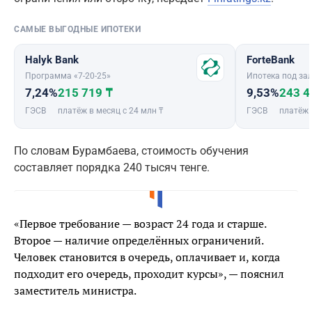
САМЫЕ ВЫГОДНЫЕ ИПОТЕКИ
Halyk Bank
ForteBank
Программа «7-20-25»
Ипотека под зал
7,24%
215 719 ₸
9,53%
243 4
ГЭСВ
платёж в месяц с 24 млн ₸
ГЭСВ
платёж 
По словам Бурамбаева, стоимость обучения
составляет порядка 240 тысяч тенге.
«Первое требование — возраст 24 года и старше.
Второе — наличие определённых ограничений.
Человек становится в очередь, оплачивает и, когда
подходит его очередь, проходит курсы», — пояснил
заместитель министра.