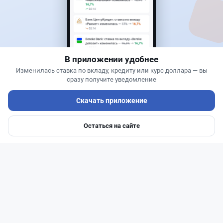
Зарплаты выше 1 млн теңге: кому в Казахстане
готовы столько платить
В приложении удобнее
Изменилась ставка по вкладу, кредиту или курс доллара — вы
сразу получите уведомление
Скачать приложение
Остаться на сайте
Главная
Депозиты
Ипотеки
Авто
Войти
Меню
Читать дальше →
0
0
0
0
Новости
Асель Каженова
·
8 августа 2026 г., 16:00
Wildberries предложили перенести часть