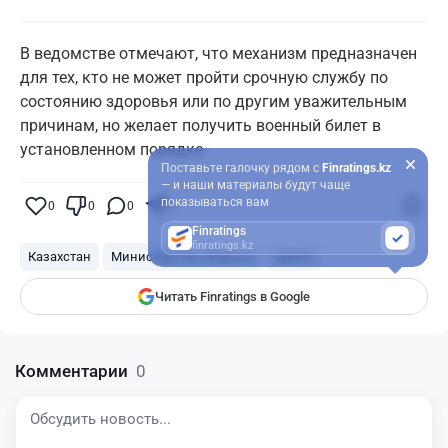
В ведомстве отмечают, что механизм предназначен
для тех, кто не может пройти срочную службу по
состоянию здоровья или по другим уважительным
причинам, но желает получить военный билет в
установленном порядке.
Поставьте галочку рядом с
Finratings.kz
— и наши материалы будут чаще
показываться вам
0
0
0
0
Finratings
finratings.kz
Казахстан
Министерство обороны
армия
Читать Finratings в Google
Комментарии
0