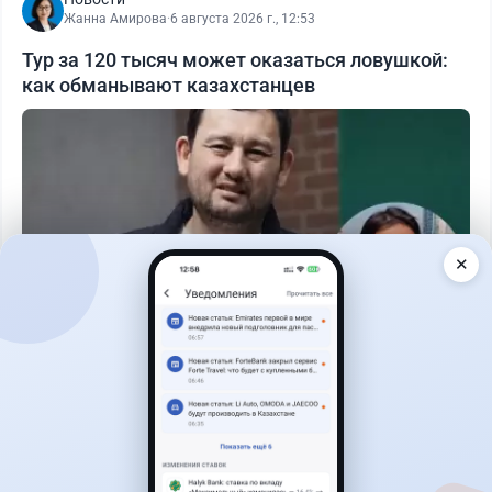
Жанна Амирова
·
6 августа 2026 г., 12:53
Тур за 120 тысяч может оказаться ловушкой:
как обманывают казахстанцев
✕
Читать дальше →
22
15
0
15
Новости
Асель Каженова
·
8 августа 2026 г., 11:01