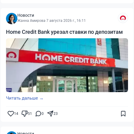
Новости
Жанна Амирова
·
7 августа 2026 г., 16:11
Home Credit Bank урезал ставки по депозитам
Читать дальше →
14
51
0
23
Новости