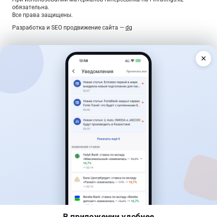
обязательна.
Все права защищены.
Разработка и SEO продвижение сайта —
dg
✕
Дайджест о деньгах — раз в неделю
Главные новости, лучшие ставки по вкладам и курсы
валют — коротко, по делу, без спама.
Подписаться
Подтверждение — по ссылке в письме. Отписаться можно в
один клик.
Скачайте приложение Finratings:
В приложении удобнее