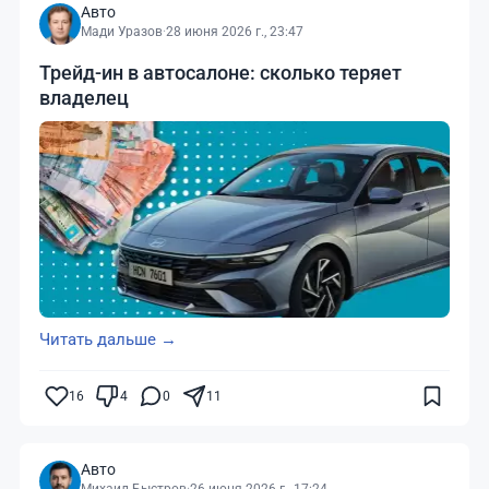
Авто
Мади Уразов
·
28 июня 2026 г., 23:47
Трейд-ин в автосалоне: сколько теряет
владелец
Читать дальше →
16
4
0
11
Авто