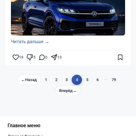
Читать дальше →
19
5
0
13
←
Назад
1
2
3
4
5
6
···
79
Вперёд
→
Главное меню