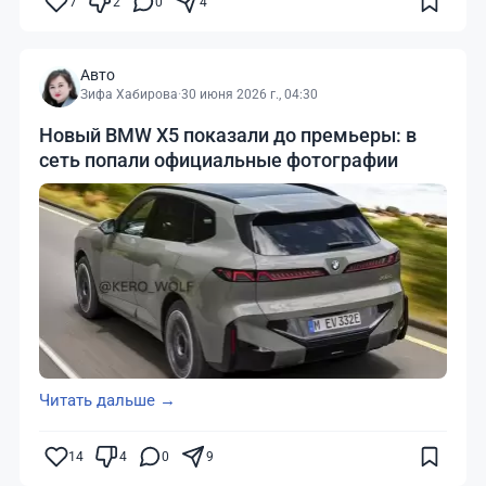
7
2
0
4
Авто
Зифа Хабирова
·
30 июня 2026 г., 04:30
Новый BMW X5 показали до премьеры: в
сеть попали официальные фотографии
Читать дальше →
14
4
0
9