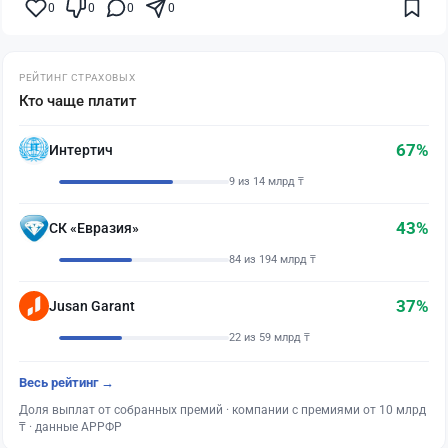
0
0
0
0
РЕЙТИНГ СТРАХОВЫХ
Кто чаще платит
67%
Интертич
9 из 14 млрд ₸
43%
СК «Евразия»
84 из 194 млрд ₸
37%
Jusan Garant
22 из 59 млрд ₸
Весь рейтинг →
Доля выплат от собранных премий · компании с премиями от 10 млрд
₸ · данные АРРФР