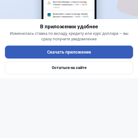
Home Credit Bank урезал ставки по депозитам
В приложении удобнее
Изменилась ставка по вкладу, кредиту или курс доллара — вы
сразу получите уведомление
Скачать приложение
Остаться на сайте
Главная
Депозиты
Ипотеки
Авто
Войти
Меню
Читать дальше →
14
51
0
23
Новости
Жанна Амирова
·
7 августа 2026 г., 14:32
Сервисы ВТБ не будут работать почти пять
часов