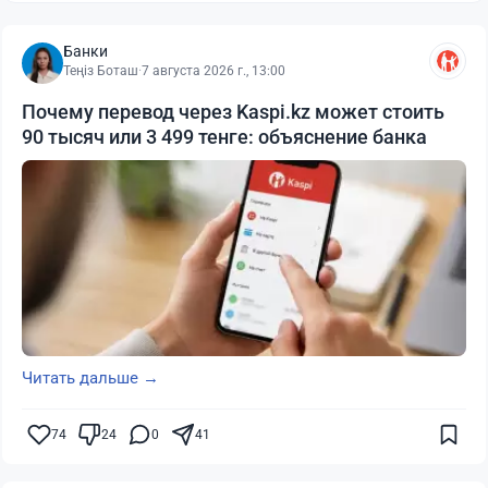
Банки
Теңіз Боташ
·
7 августа 2026 г., 13:00
Почему перевод через Kaspi.kz может стоить
90 тысяч или 3 499 тенге: объяснение банка
Читать дальше →
74
24
0
41