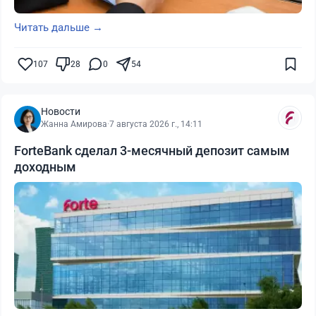
Читать дальше →
107
28
0
54
Новости
Жанна Амирова
·
7 августа 2026 г., 14:11
ForteBank сделал 3-месячный депозит самым
доходным