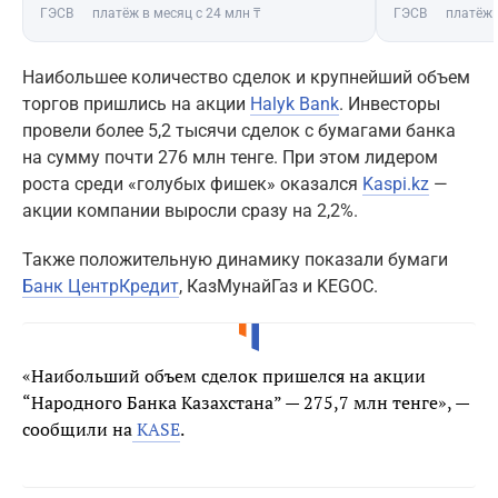
ГЭСВ
платёж в месяц с 24 млн ₸
ГЭСВ
платёж 
Наибольшее количество сделок и крупнейший объем
торгов пришлись на акции
Halyk Bank
. Инвесторы
провели более 5,2 тысячи сделок с бумагами банка
на сумму почти 276 млн тенге. При этом лидером
роста среди «голубых фишек» оказался
Kaspi.kz
—
акции компании выросли сразу на 2,2%.
Также положительную динамику показали бумаги
Банк ЦентрКредит
, КазМунайГаз и KEGOC.
«Наибольший объем сделок пришелся на акции
“Народного Банка Казахстана” — 275,7 млн тенге», —
сообщили на
KASE
.