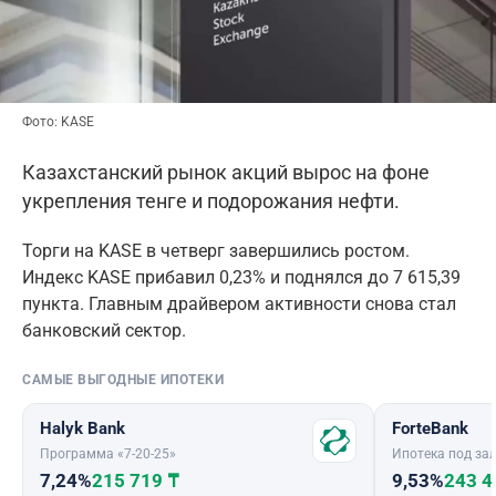
Фото: KASE
Казахстанский рынок акций вырос на фоне
укрепления тенге и подорожания нефти.
Торги на KASE в четверг завершились ростом.
Индекс KASE прибавил 0,23% и поднялся до 7 615,39
пункта. Главным драйвером активности снова стал
банковский сектор.
САМЫЕ ВЫГОДНЫЕ ИПОТЕКИ
Halyk Bank
ForteBank
Программа «7-20-25»
Ипотека под зал
7,24%
215 719 ₸
9,53%
243 4