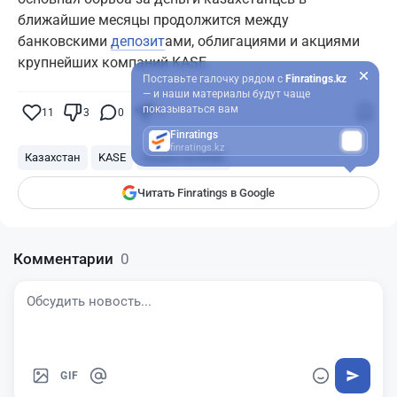
ближайшие месяцы продолжится между
банковскими
депозит
ами, облигациями и акциями
крупнейших компаний KASE.
Поставьте галочку рядом с
Finratings.kz
— и наши материалы будут чаще
показываться вам
11
3
0
12
Finratings
finratings.kz
Казахстан
KASE
Акции на KASE
Читать Finratings в Google
Комментарии
0
GIF