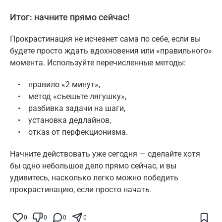
Итог: начните прямо сейчас!
Прокрастинация не исчезнет сама по себе, если вы
будете просто ждать вдохновения или «правильного»
момента. Используйте перечисленные методы:
• правило «2 минут»,
• метод «съешьте лягушку»,
• разбивка задачи на шаги,
• установка дедлайнов,
• отказ от перфекционизма.
Начните действовать уже сегодня — сделайте хотя
бы одно небольшое дело прямо сейчас, и вы
удивитесь, насколько легко можно победить
прокрастинацию, если просто начать.
Поставьте галочку рядом с
Finratings.kz
— и наши материалы будут чаще
показываться вам
0
0
0
0