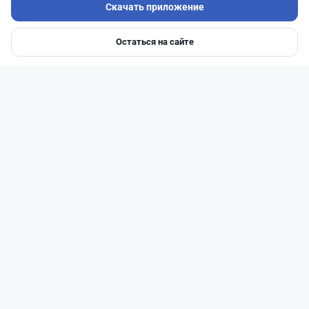
Скачать приложение
Остаться на сайте
Главная
Депозиты
Ипотеки
Авто
Войти
Меню
Читать дальше →
27
6
0
1
Банки
Теңіз Боташ
·
4 августа 2026 г., 20:30
Как сохранить экран Kaspi.kz, если приложение
запрещает скриншоты