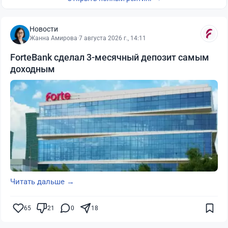
Новости
Жанна Амирова
·
7 августа 2026 г., 14:11
ForteBank сделал 3-месячный депозит самым
доходным
Читать дальше →
65
21
0
18