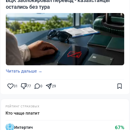
БЦК заблокировал перевод - казахстанцы
остались без тура
Читать дальше →
31
77
0
29
РЕЙТИНГ СТРАХОВЫХ
Кто чаще платит
67%
Интертич