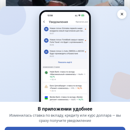
✕
Читать дальше →
0
0
0
0
Новости
Жанна Амирова
·
4 августа 2026 г., 10:17
Въезд в Казахстан изменят: иностранцам
понадобится разрешение
В приложении удобнее
Изменилась ставка по вкладу, кредиту или курс доллара — вы
сразу получите уведомление