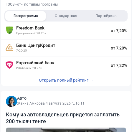
ГЭСВ «от», по типам программ
Госпрограмма
Стандартная
Партнёрская
Freedom Bank
от 7,20%
Программа «7-20-25»
Банк ЦентрКредит
от 7,20%
7-20-25
Евразийский банк
от 7,22%
Ипотека «7-20-25»
Открыть полный рейтинг →
Авто
Жанна Амирова
·
4 августа 2026 г., 16:11
Кому из автовладельцев придется заплатить
200 тысяч тенге