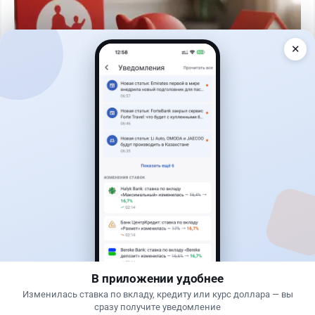
✕
Читать дальше →
30
76
0
25
Новости
Жанна Амирова
·
6 августа 2026 г., 15:29
БЦК заблокировал перевод - казахстанцы
остались без тура
В приложении удобнее
Изменилась ставка по вкладу, кредиту или курс доллара — вы
сразу получите уведомление