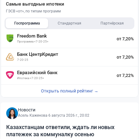
Самые выгодные ипотеки
ГЭСВ «от», по типам программ
Госпрограмма
Стандартная
Партнёрская
Freedom Bank
от 7,20%
Программа «7-20-25»
Банк ЦентрКредит
от 7,20%
7-20-25
Евразийский банк
от 7,22%
Ипотека «7-20-25»
Открыть полный рейтинг →
Новости
Асель Каженова
·
6 августа 2026 г., 20:02
Казахстанцам ответили, ждать ли новых
платежек за коммуналку осенью