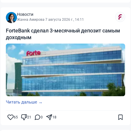
Новости
Жанна Амирова
·
7 августа 2026 г., 14:11
ForteBank сделал 3-месячный депозит самым
доходным
Читать дальше →
65
21
0
18