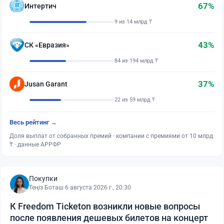
67%
Интертич
9 из 14 млрд ₸
43%
СК «Евразия»
84 из 194 млрд ₸
37%
Jusan Garant
22 из 59 млрд ₸
Весь рейтинг →
Доля выплат от собранных премий · компании с премиями от 10 млрд
₸ · данные АРРФР
Покупки
Теңіз Боташ
·
6 августа 2026 г., 20:30
К Freedom Ticketon возникли новые вопросы
после появления дешевых билетов на концерт