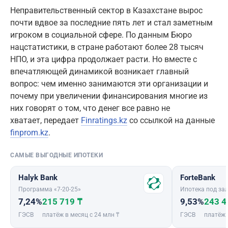
Неправительственный сектор в Казахстане вырос
почти вдвое за последние пять лет и стал заметным
игроком в социальной сфере. По данным Бюро
нацстатистики, в стране работают более 28 тысяч
НПО, и эта цифра продолжает расти. Но вместе с
впечатляющей динамикой возникает главный
вопрос: чем именно занимаются эти организации и
почему при увеличении финансирования многие из
них говорят о том, что денег все равно не
хватает, передает
Finratings.kz
со ссылкой на данные
finprom.kz
.
САМЫЕ ВЫГОДНЫЕ ИПОТЕКИ
Halyk Bank
ForteBank
Программа «7-20-25»
Ипотека под зал
7,24%
215 719 ₸
9,53%
243 4
ГЭСВ
платёж в месяц с 24 млн ₸
ГЭСВ
платёж 