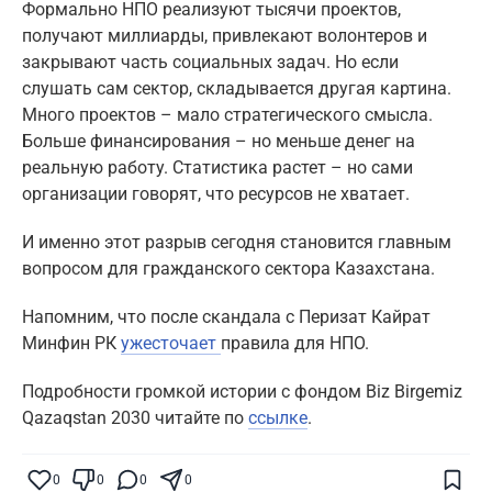
Формально НПО реализуют тысячи проектов,
получают миллиарды, привлекают волонтеров и
закрывают часть социальных задач. Но если
слушать сам сектор, складывается другая картина.
Много проектов – мало стратегического смысла.
Больше финансирования – но меньше денег на
реальную работу. Статистика растет – но сами
организации говорят, что ресурсов не хватает.
И именно этот разрыв сегодня становится главным
вопросом для гражданского сектора Казахстана.
Напомним, что после скандала с Перизат Кайрат
Минфин РК
ужесточает
правила для НПО.
Подробности громкой истории с фондом Biz Birgemiz
Qazaqstan 2030 читайте по
ссылке
.
Поставьте галочку рядом с
Finratings.kz
— и наши материалы будут чаще
показываться вам
0
0
0
0