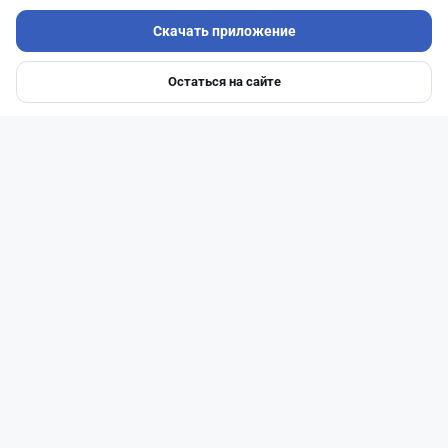
Скачать приложение
Остаться на сайте
Главная
Депозиты
Ипотеки
Авто
Войти
Меню
Читать дальше →
31
77
0
29
Новости
Жанна Амирова
·
6 августа 2026 г., 16:11
Евро-2 вернули в России - пустят ли старый
бензин в Казахстан