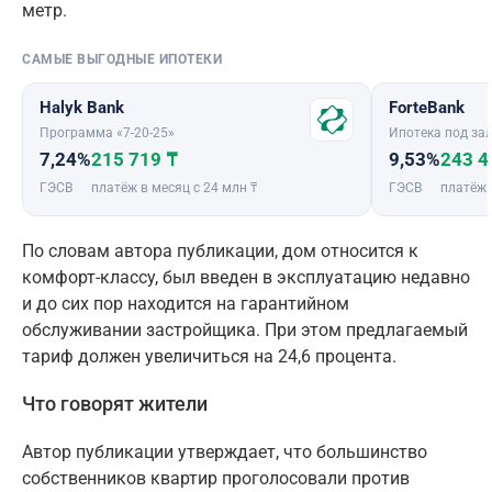
метр.
САМЫЕ ВЫГОДНЫЕ ИПОТЕКИ
Halyk Bank
ForteBank
Программа «7-20-25»
Ипотека под зал
7,24%
215 719 ₸
9,53%
243 4
ГЭСВ
платёж в месяц с 24 млн ₸
ГЭСВ
платёж 
По словам автора публикации, дом относится к
комфорт-классу, был введен в эксплуатацию недавно
и до сих пор находится на гарантийном
обслуживании застройщика. При этом предлагаемый
тариф должен увеличиться на 24,6 процента.
Что говорят жители
Автор публикации утверждает, что большинство
собственников квартир проголосовали против