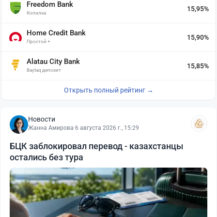
Freedom Bank
15,95%
Копилка
Home Credit Bank
15,90%
Простой +
Alatau City Bank
15,85%
Baytaq депозит
Открыть полный рейтинг →
Новости
Жанна Амирова
·
6 августа 2026 г., 15:29
БЦК заблокировал перевод - казахстанцы
остались без тура