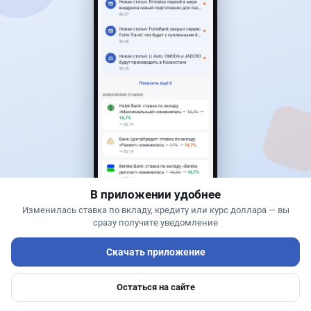
влияния сложнее, чем классические финансовые
пирамиды.
Андрей Чеботарев
Финансовый аналитик и экономист
Новости
Асель Каженова
·
2 августа 2026 г., 14:35
Казахстанцам снизят доходность по
депозитам: какие банки уже изменили ставки
В приложении удобнее
Изменилась ставка по вкладу, кредиту или курс доллара — вы
сразу получите уведомление
Скачать приложение
Остаться на сайте
Главная
Депозиты
Ипотеки
Авто
Войти
Меню