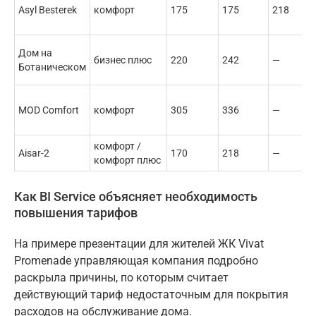
Asyl Besterek
комфорт
175
175
218
Дом на
бизнес плюс
220
242
—
Ботаническом
MOD Comfort
комфорт
305
336
—
комфорт /
Aisar-2
170
218
—
комфорт плюс
Как BI Service объясняет необходимость
повышения тарифов
На примере презентации для жителей ЖК Vivat
Promenade управляющая компания подробно
раскрыла причины, по которым считает
действующий тариф недостаточным для покрытия
расходов на обслуживание дома.