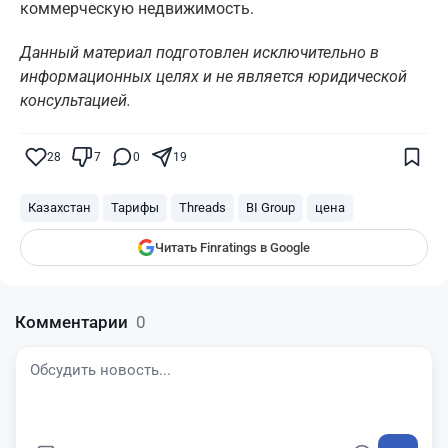
коммерческую недвижимость.
Данный материал подготовлен исключительно в
информационных целях и не является юридической
консультацией.
Поставьте галочку рядом с
Finratings.kz
— и наши материалы будут чаще
28
7
0
19
показываться вам
Finratings
finratings.kz
Казахстан
Тарифы
Threads
BI Group
цена
Читать Finratings в Google
Комментарии
0