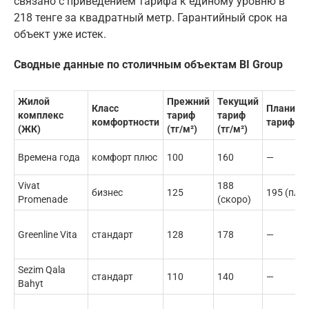
связано с приведением тарифа к единому уровню в
218 тенге за квадратный метр. Гарантийный срок на
объект уже истек.
Сводные данные по столичным объектам BI Group
Жилой
Прежний
Текущий
Класс
Планиру
комплекс
тариф
тариф
комфортности
тариф (тг
(ЖК)
(тг/м²)
(тг/м²)
Времена года
комфорт плюс
100
160
—
Vivat
188
бизнес
125
195 (пла
Promenade
(скоро)
Greenline Vita
стандарт
128
178
—
Sezim Qala
стандарт
110
140
—
Bahyt