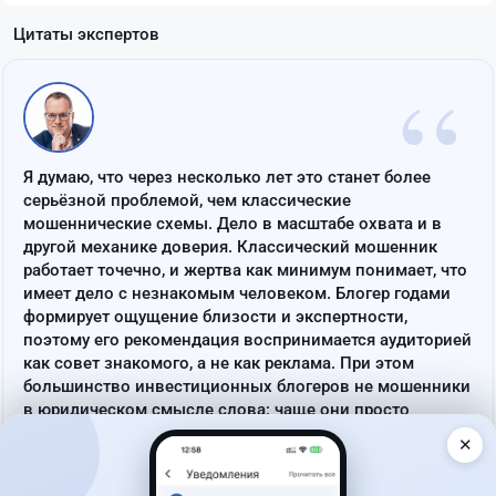
Цитаты экспертов
“
Я думаю, что через несколько лет это станет более
серьёзной проблемой, чем классические
мошеннические схемы. Дело в масштабе охвата и в
другой механике доверия. Классический мошенник
работает точечно, и жертва как минимум понимает, что
имеет дело с незнакомым человеком. Блогер годами
формирует ощущение близости и экспертности,
поэтому его рекомендация воспринимается аудиторией
как совет знакомого, а не как реклама. При этом
большинство инвестиционных блогеров не мошенники
в юридическом смысле слова: чаще они просто
некомпетентны или имеют нераскрытый конфликт
✕
интересов, а доказать умысел в таких случаях крайне
сложно. Именно поэтому регулировать этот вид