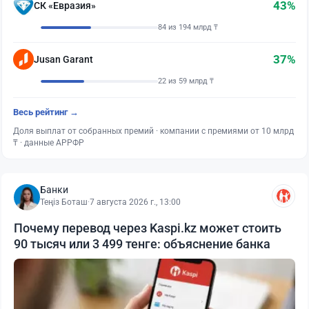
43%
СК «Евразия»
84 из 194 млрд ₸
37%
Jusan Garant
22 из 59 млрд ₸
Весь рейтинг →
Доля выплат от собранных премий · компании с премиями от 10 млрд
₸ · данные АРРФР
Банки
Теңіз Боташ
·
7 августа 2026 г., 13:00
Почему перевод через Kaspi.kz может стоить
90 тысяч или 3 499 тенге: объяснение банка