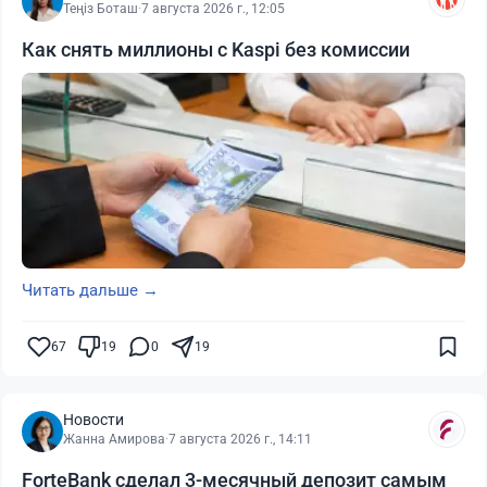
Теңіз Боташ
·
7 августа 2026 г., 12:05
Как снять миллионы с Kaspi без комиссии
Читать дальше →
67
19
0
19
Новости
Жанна Амирова
·
7 августа 2026 г., 14:11
ForteBank сделал 3-месячный депозит самым