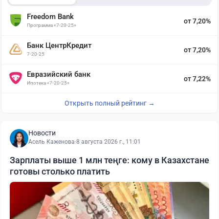
Freedom Bank
от 7,20%
Программа «7-20-25»
Банк ЦентрКредит
от 7,20%
7-20-25
Евразийский банк
от 7,22%
Ипотека «7-20-25»
Открыть полный рейтинг →
Новости
Асель Каженова
·
8 августа 2026 г., 11:01
Зарплаты выше 1 млн теңге: кому в Казахстане
готовы столько платить