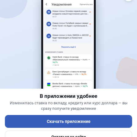
Читать дальше →
40
13
0
11
Новости
Жанна Амирова
·
7 августа 2026 г., 16:11
Home Credit Bank урезал ставки по депозитам
В приложении удобнее
Изменилась ставка по вкладу, кредиту или курс доллара — вы
сразу получите уведомление
Скачать приложение
Остаться на сайте