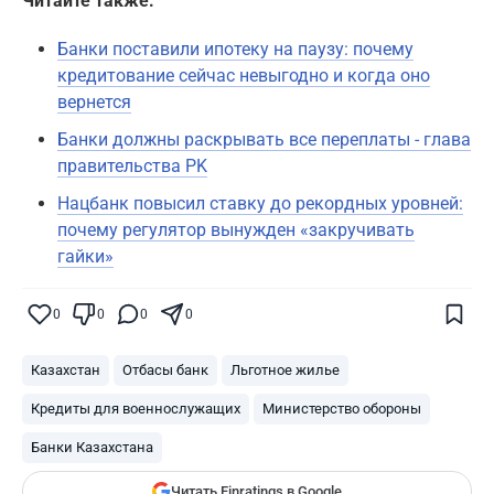
Читайте также:
Банки поставили ипотеку на паузу: почему
кредитование сейчас невыгодно и когда оно
вернется
Банки должны раскрывать все переплаты - глава
правительства PK
Нацбанк повысил ставку до рекордных уровней:
почему регулятор вынужден «закручивать
гайки»
0
0
0
0
Поставьте галочку рядом с
Finratings.kz
— и наши материалы будут чаще
Казахстан
Отбасы банк
Льготное жилье
показываться вам
Кредиты для военнослужащих
Министерство обороны
Finratings
finratings.kz
Банки Казахстана
Читать Finratings в Google