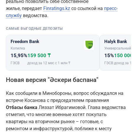
реально позволить себе собственное
жилье, передает
Finratings.kz
со ссылкой на
пресс-
службу
ведомства.
САМЫЕ ВЫГОДНЫЕ ДЕПОЗИТЫ
Freedom Bank
Halyk Bank
Копилка
Универсальный
15,95%
159 500 ₸
15%
150 00
ГЭСВ
доход за 12 мес с 1 млн ₸
ГЭСВ
доход за 1
Новая версия "Әскери баспана"
Как сообщили в Минобороны, вопрос обсуждался на
встрече Косанова с председателем правления
Отбасы банка
Ляззат Ибрагимовой. Глава ведомства
отметил, что многие военные хотят покупать
квартиры на вторичном рынке – готовые, с
ремонтом и инфраструктурой, поближе к месту